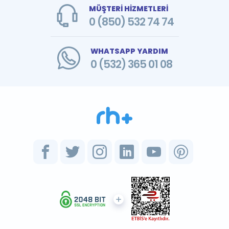
MÜŞTERİ HİZMETLERİ
0 (850) 532 74 74
WHATSAPP YARDIM
0 (532) 365 01 08