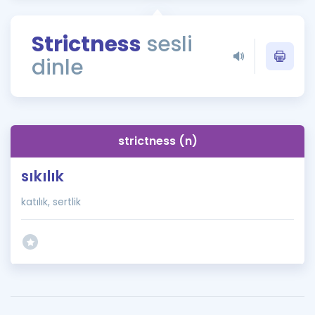
Puan Hesaplama
Strictness
sesli
Rehberlik Aracı
dinle
ÖSYM Sınav Takvimi
Kampanyalar
Blog
strictness (n)
İngilizce Gramer
sıkılık
katılık, sertlik