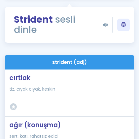
Puan Hesaplama
Strident
sesli
Rehberlik Aracı
dinle
ÖSYM Sınav Takvimi
Kampanyalar
Blog
strident (adj)
İngilizce Gramer
cırtlak
tiz, cıyak cıyak, keskin
ağır (konuşma)
sert, katı, rahatsız edici