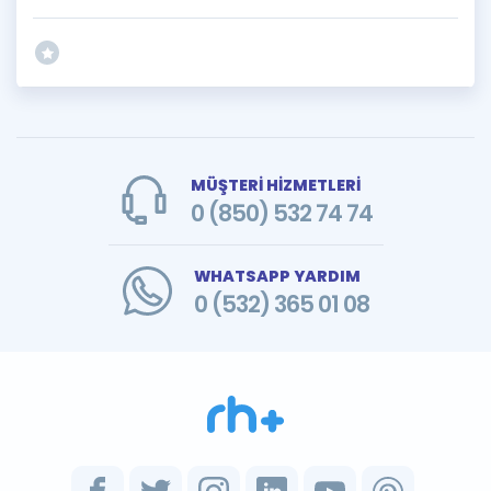
MÜŞTERİ HİZMETLERİ
0 (850) 532 74 74
WHATSAPP YARDIM
0 (532) 365 01 08