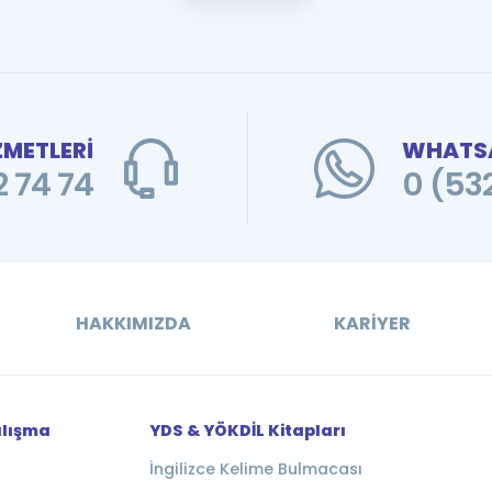
ZMETLERİ
WHATSA
 74 74
0 (53
HAKKIMIZDA
KARIYER
alışma
YDS & YÖKDİL Kitapları
İngilizce Kelime Bulmacası