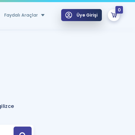
0
Faydalı Araçlar
Üye Girişi
klar
n Ücretsiz Kaynaklar
 için Özel Sözlük
Sepetin Şu An Boş.
ma
uan Hesaplama Aracı
i Hoca ile seni sınava hazırlayacak onlarca eğitim seni bekliyor!
Şifremi Hatırlamıyorum
GİRİŞ YAP
ilizce
azırlananlar için Öneriler
kvimi
ÜYE DEĞİLİM
arı Tek Takvimde