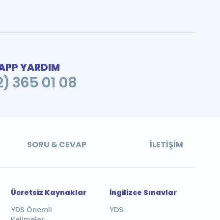
PP YARDIM
2) 365 01 08
SORU & CEVAP
İLETIŞIM
Ücretsiz Kaynaklar
İngilizce Sınavlar
YDS Önemli
YDS
Kelimeler