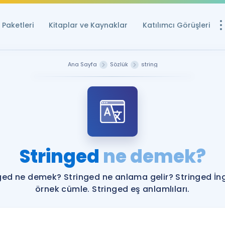
Paketleri
Kitaplar ve Kaynaklar
Katılımcı Görüşleri
Ücretsiz Kayna
Ana Sayfa
Sözlük
string
YDS ve YÖKDİL içi
Sözlük
İngilizce Sınavları
Puan Hesapla
Stringed
ne demek?
YDS ve YÖKDİL P
Remz
Rehberlik Aracı
ged ne demek? Stringed ne anlama gelir? Stringed İng
YDS ve YÖKDİL'e H
örnek cümle. Stringed eş anlamlıları.
ÖSYM Sınav Ta
Tüm ÖSYM Sınavl