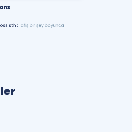
ions
oss sth :
afiş bir şey boyunca
ler