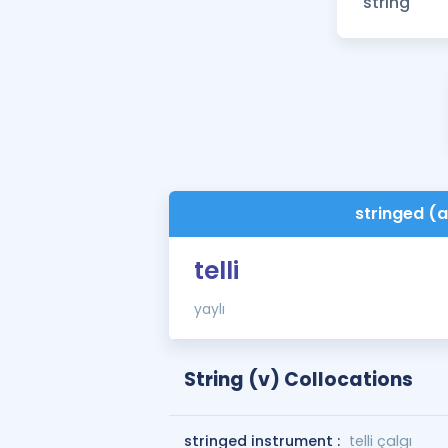
stringed (a
telli
yaylı
String (v) Collocations
stringed instrument :
telli çalgı