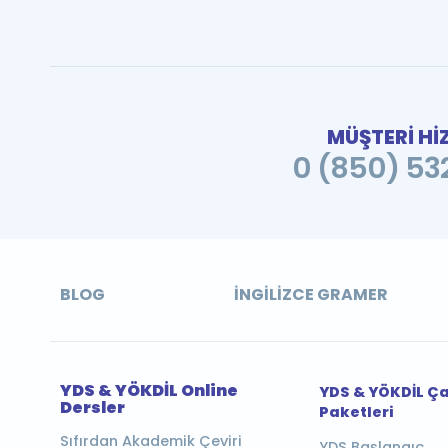
MÜŞTERİ Hİ
0 (850) 532
BLOG
İNGILIZCE GRAMER
YDS & YÖKDİL Online
YDS & YÖKDİL Ç
Dersler
Paketleri
Sıfırdan Akademik Çeviri
YDS Başlangıç