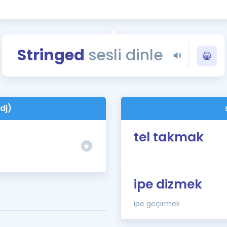
Kampanyalar
Eğitim ve Kitaplar
Blog
Stringed
sesli dinle
YDS - YÖKDİL Tüm S
İngilizce Gram
İngilizce Gramer
dj)
tel takmak
ipe dizmek
ipe geçirmek