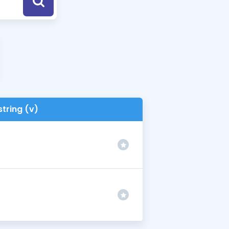
a Özel Fırsatlar
ınavlarla İlgili Haberler
er
 ve Konu Anlatımı
string (v)