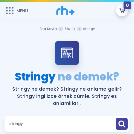
0
MENÜ
MENÜ
Üye Girişi
Ana Sayfa
Sözlük
stringy
Online Dersler
Sepetin Şu An Boş.
Çalışma Paketleri
Remzi Hoca ile seni sınava hazırlayacak onlarca eğitim seni
bekliyor!
Kitaplar ve Kaynaklar
GİRİŞ YAP
Stringy
ne demek?
Katılımcı Görüşleri
Şifremi Hatırlamıyorum
Stringy ne demek? Stringy ne anlama gelir?
Stringy İngilizce örnek cümle. Stringy eş
ÜYE DEĞİLİM
Faydalı Araçlar
anlamlıları.
Ücretsiz Kaynaklar
Blog
İngilizce Gramer
Hakkımızda
Kariyer
Sözlük
Soru & Cevap
İletişim