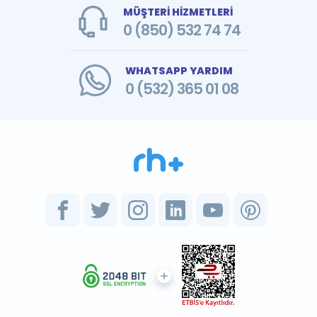
MÜŞTERİ HİZMETLERİ
0 (850) 532 74 74
WHATSAPP YARDIM
0 (532) 365 01 08