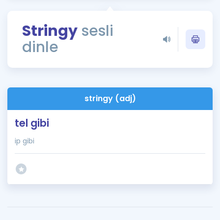
Puan Hesaplama
Stringy
sesli
Rehberlik Aracı
dinle
ÖSYM Sınav Takvimi
Kampanyalar
Blog
stringy (adj)
İngilizce Gramer
tel gibi
ip gibi