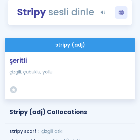
Puan Hesaplama
Stripy
sesli dinle
Rehberlik Aracı
ÖSYM Sınav Takvimi
stripy (adj)
Kampanyalar
şeritli
Blog
çizgili, çubuklu, yollu
İngilizce Gramer
Stripy (adj) Collocations
stripy scarf :
çizgili atkı