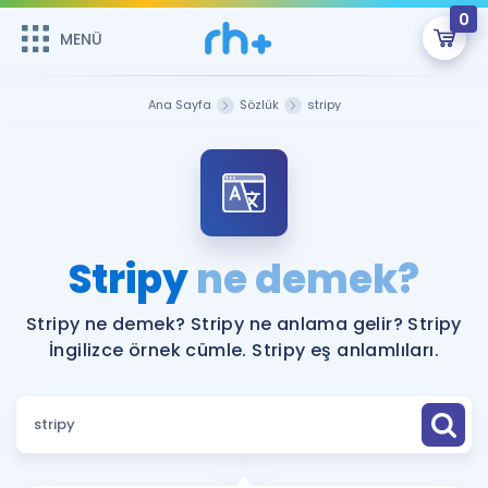
0
MENÜ
MENÜ
Üye Girişi
Ana Sayfa
Sözlük
stripy
Online Dersler
Sepetin Şu An Boş.
Çalışma Paketleri
Remzi Hoca ile seni sınava hazırlayacak onlarca eğitim seni
bekliyor!
Kitaplar ve Kaynaklar
GİRİŞ YAP
Stripy
ne demek?
Katılımcı Görüşleri
Şifremi Hatırlamıyorum
Stripy ne demek? Stripy ne anlama gelir? Stripy
İngilizce örnek cümle. Stripy eş anlamlıları.
ÜYE DEĞİLİM
Faydalı Araçlar
Ücretsiz Kaynaklar
Blog
İngilizce Gramer
Hakkımızda
Kariyer
Sözlük
Soru & Cevap
İletişim