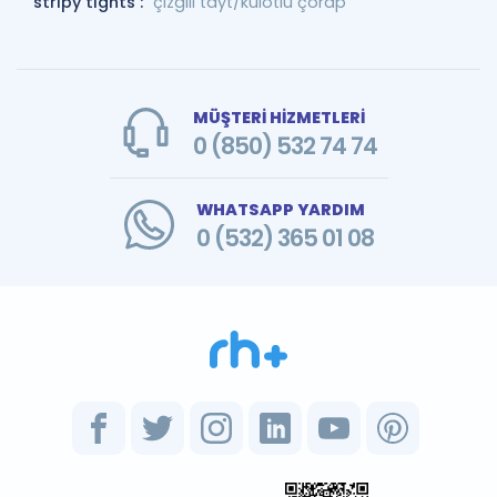
stripy tights :
çizgili tayt/külotlu çorap
MÜŞTERİ HİZMETLERİ
0 (850) 532 74 74
WHATSAPP YARDIM
0 (532) 365 01 08