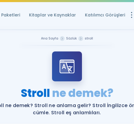
Paketleri
Kitaplar ve Kaynaklar
Katılımcı Görüşleri
Ücretsiz Kayna
Ana Sayfa
Sözlük
stroll
YDS ve YÖKDİL içi
Sözlük
İngilizce Sınavları
Puan Hesapla
Stroll
ne demek?
YDS ve YÖKDİL P
Remz
Rehberlik Aracı
oll ne demek? Stroll ne anlama gelir? Stroll İngilizce ö
YDS ve YÖKDİL'e H
cümle. Stroll eş anlamlıları.
ÖSYM Sınav Ta
Tüm ÖSYM Sınavl