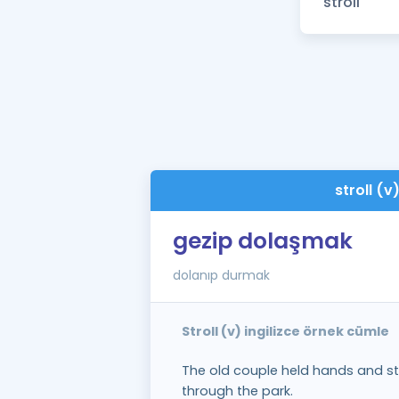
stroll (v
gezip dolaşmak
dolanıp durmak
Stroll (v) ingilizce örnek cümle
The old couple held hands and str
through the park.