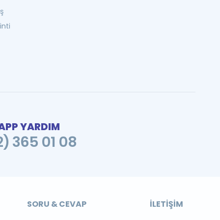
üş
nti
PP YARDIM
2) 365 01 08
SORU & CEVAP
İLETIŞIM