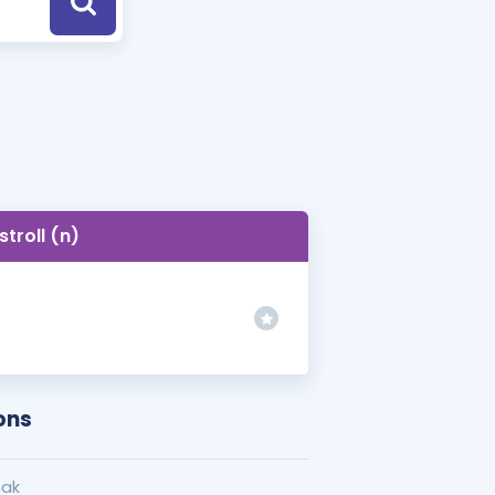
a Özel Fırsatlar
ınavlarla İlgili Haberler
er
 ve Konu Anlatımı
stroll (n)
ons
mak