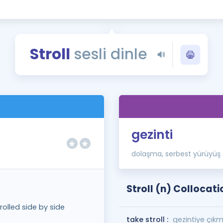
Kampanyalar
Eğitim ve Kitaplar
Blog
Stroll
sesli dinle
YDS - YÖKDİL Tüm S
İngilizce Gram
İngilizce Gramer
)
gezinti
dolaşma, serbest yürüyüş
Stroll (n) Collocati
olled side by side
take stroll :
gezintiye çık