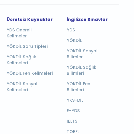
Ücretsiz Kaynaklar
İngilizce Sınavlar
YDS Önemli
YDS
Kelimeler
YÖKDİL
YÖKDİL Soru Tipleri
YÖKDİL Sosyal
YÖKDİL Sağlık
Bilimler
Kelimeleri
YÖKDİL Sağlık
YÖKDİL Fen Kelimeleri
Bilimleri
YÖKDİL Sosyal
YÖKDİL Fen
Kelimeleri
Bilimleri
YKS-DİL
E-YDS
IELTS
TOEFL