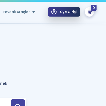
0
Faydalı Araçlar
Üye Girişi
klar
n Ücretsiz Kaynaklar
 için Özel Sözlük
Sepetin Şu An Boş.
ma
uan Hesaplama Aracı
i Hoca ile seni sınava hazırlayacak onlarca eğitim seni bekliyor!
Şifremi Hatırlamıyorum
GİRİŞ YAP
rnek
azırlananlar için Öneriler
kvimi
ÜYE DEĞİLİM
arı Tek Takvimde