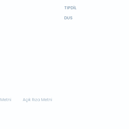
TIPDİL
DUS
 Metni
Açık Rıza Metni