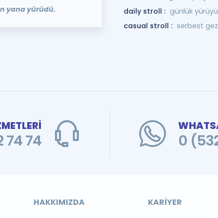
yan yana yürüdü.
daily stroll :
günlük yürüy
casual stroll :
serbest gezi
ZMETLERİ
WHATSA
 74 74
0 (53
HAKKIMIZDA
KARIYER