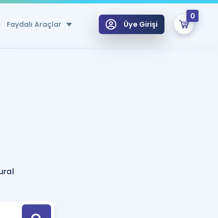
0
Faydalı Araçlar
Üye Girişi
klar
n Ücretsiz Kaynaklar
 için Özel Sözlük
Sepetin Şu An Boş.
ma
uan Hesaplama Aracı
i Hoca ile seni sınava hazırlayacak onlarca eğitim seni bekliyor!
Şifremi Hatırlamıyorum
GİRİŞ YAP
ural
azırlananlar için Öneriler
kvimi
ÜYE DEĞİLİM
arı Tek Takvimde