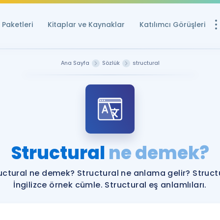
Paketleri
Kitaplar ve Kaynaklar
Katılımcı Görüşleri
Ücretsiz Kayna
Ana Sayfa
Sözlük
structural
YDS ve YÖKDİL içi
Sözlük
İngilizce Sınavları
Puan Hesapla
Structural
ne demek?
YDS ve YÖKDİL P
Remz
Rehberlik Aracı
uctural ne demek? Structural ne anlama gelir? Struct
YDS ve YÖKDİL'e H
İngilizce örnek cümle. Structural eş anlamlıları.
ÖSYM Sınav Ta
Tüm ÖSYM Sınavl