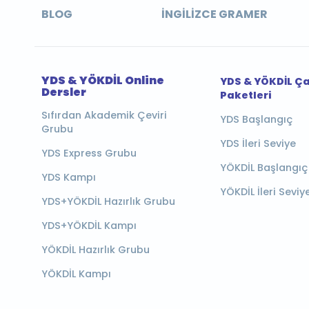
BLOG
İNGILIZCE GRAMER
YDS & YÖKDİL Online
YDS & YÖKDİL Ç
Dersler
Paketleri
Sıfırdan Akademik Çeviri
YDS Başlangıç
Grubu
YDS İleri Seviye
YDS Express Grubu
YÖKDİL Başlangıç
YDS Kampı
YÖKDİL İleri Seviy
YDS+YÖKDİL Hazırlık Grubu
YDS+YÖKDİL Kampı
YÖKDİL Hazırlık Grubu
YÖKDİL Kampı