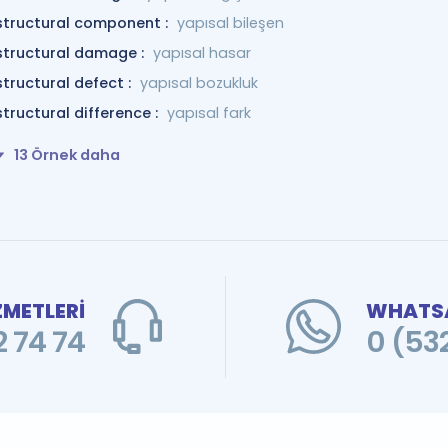
structural component :
yapısal bileşen
structural damage :
yapısal hasar
structural defect :
yapısal bozukluk
structural difference :
yapısal fark
13 Örnek daha
ZMETLERİ
WHATSA
 74 74
0 (53