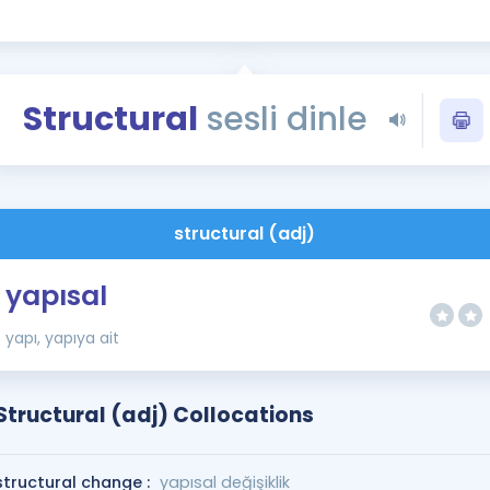
Kampanyalar
Eğitim ve Kitaplar
Blog
Structural
sesli dinle
YDS - YÖKDİL Tüm S
İngilizce Gram
İngilizce Gramer
structural (adj)
yapısal
yapı, yapıya ait
Structural (adj) Collocations
structural change :
yapısal değişiklik