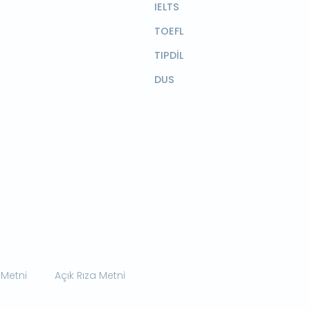
IELTS
TOEFL
TIPDİL
DUS
 Metni
Açık Rıza Metni