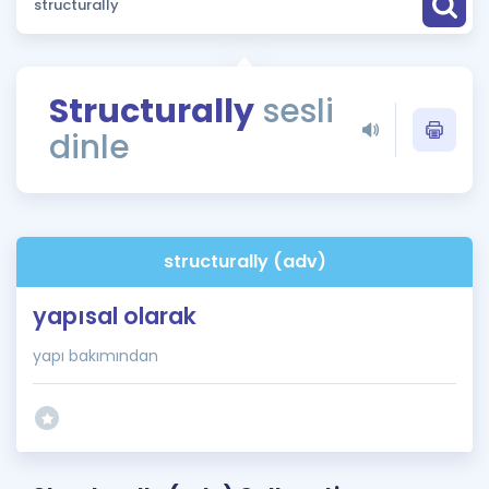
Puan Hesaplama
Rehberlik Aracı
Structurally
sesli
ÖSYM Sınav Takvimi
dinle
Kampanyalar
Blog
structurally (adv)
İngilizce Gramer
yapısal olarak
yapı bakımından