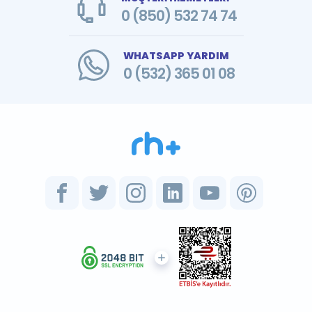
0 (850) 532 74 74
WHATSAPP YARDIM
0 (532) 365 01 08