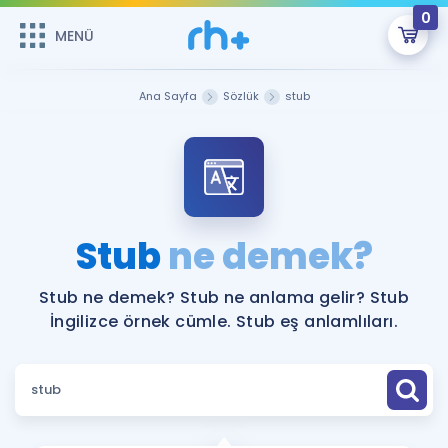
0
MENÜ
MENÜ
Üye Girişi
Ana Sayfa
Sözlük
stub
Online Dersler
Sepetin Şu An Boş.
Çalışma Paketleri
Remzi Hoca ile seni sınava hazırlayacak onlarca eğitim seni
bekliyor!
Kitaplar ve Kaynaklar
GİRİŞ YAP
Stub
ne demek?
Katılımcı Görüşleri
Şifremi Hatırlamıyorum
Stub ne demek? Stub ne anlama gelir? Stub
İngilizce örnek cümle. Stub eş anlamlıları.
ÜYE DEĞİLİM
Faydalı Araçlar
Ücretsiz Kaynaklar
Blog
İngilizce Gramer
Hakkımızda
Kariyer
Sözlük
Soru & Cevap
İletişim