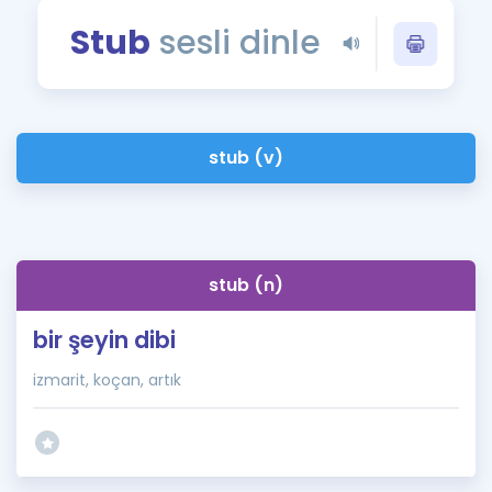
Puan Hesaplama
Stub
sesli dinle
Rehberlik Aracı
ÖSYM Sınav Takvimi
stub (v)
Kampanyalar
Blog
İngilizce Gramer
stub (n)
bir şeyin dibi
izmarit, koçan, artık