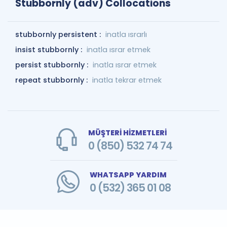
Stubbornly (adv) Collocations
stubbornly persistent :
inatla ısrarlı
insist stubbornly :
inatla ısrar etmek
persist stubbornly :
inatla ısrar etmek
repeat stubbornly :
inatla tekrar etmek
MÜŞTERİ HİZMETLERİ
0 (850) 532 74 74
WHATSAPP YARDIM
0 (532) 365 01 08