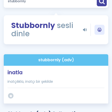
Puan Hesaplama
Rehberlik Aracı
Stubbornly
sesli
ÖSYM Sınav Takvimi
dinle
Kampanyalar
Blog
stubbornly (adv)
İngilizce Gramer
inatla
inatçılıkla, inatçı bir şekilde