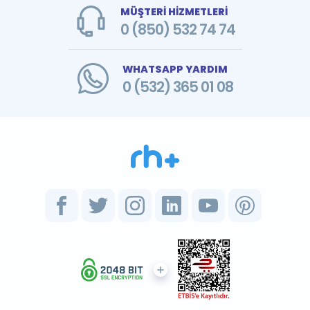
MÜŞTERİ HİZMETLERİ
0 (850) 532 74 74
WHATSAPP YARDIM
0 (532) 365 01 08