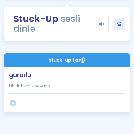
Puan Hesaplama
Stuck-Up
sesli
Rehberlik Aracı
dinle
ÖSYM Sınav Takvimi
Kampanyalar
Blog
stuck-up (adj)
İngilizce Gramer
gururlu
kibirli, burnu havada