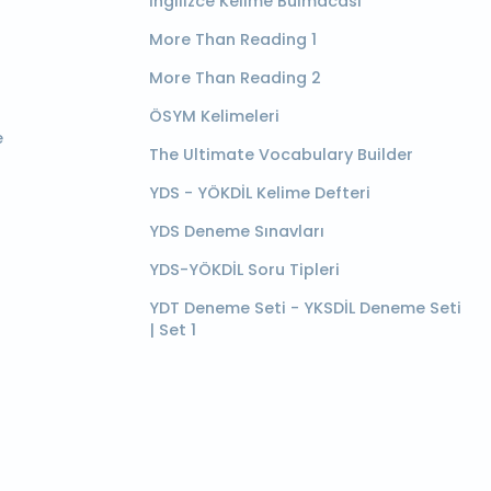
İngilizce Kelime Bulmacası
More Than Reading 1
More Than Reading 2
ÖSYM Kelimeleri
e
The Ultimate Vocabulary Builder
YDS - YÖKDİL Kelime Defteri
YDS Deneme Sınavları
YDS-YÖKDİL Soru Tipleri
YDT Deneme Seti - YKSDİL Deneme Seti
| Set 1