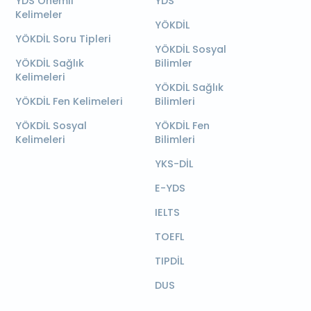
YDS Önemli
YDS
Kelimeler
YÖKDİL
YÖKDİL Soru Tipleri
YÖKDİL Sosyal
YÖKDİL Sağlık
Bilimler
Kelimeleri
YÖKDİL Sağlık
YÖKDİL Fen Kelimeleri
Bilimleri
YÖKDİL Sosyal
YÖKDİL Fen
Kelimeleri
Bilimleri
YKS-DİL
E-YDS
IELTS
TOEFL
TIPDİL
DUS