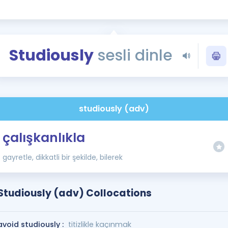
Kampanyalar
Eğitim ve Kitaplar
Blog
Studiously
sesli dinle
YDS - YÖKDİL Tüm S
İngilizce Gram
İngilizce Gramer
studiously (adv)
çalışkanlıkla
gayretle, dikkatli bir şekilde, bilerek
Studiously (adv) Collocations
avoid studiously :
titizlikle kaçınmak