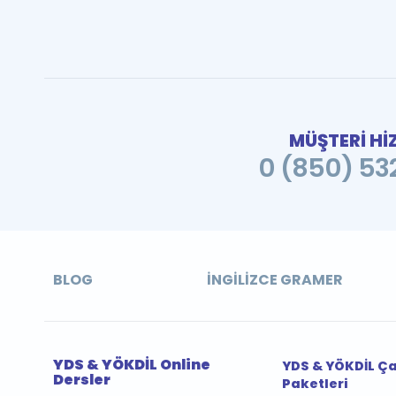
MÜŞTERİ Hİ
0 (850) 532
BLOG
İNGILIZCE GRAMER
YDS & YÖKDİL Online
YDS & YÖKDİL Ç
Dersler
Paketleri