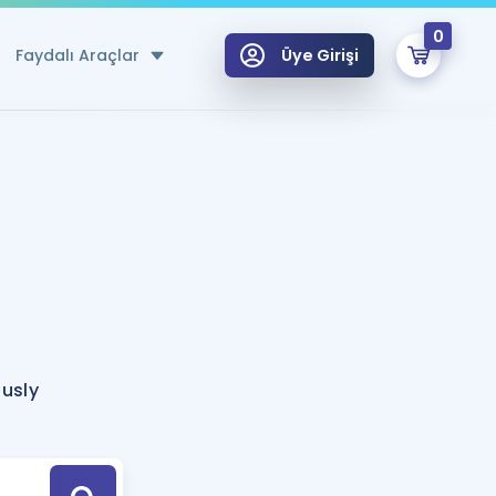
0
Faydalı Araçlar
Üye Girişi
klar
n Ücretsiz Kaynaklar
 için Özel Sözlük
Sepetin Şu An Boş.
ma
uan Hesaplama Aracı
i Hoca ile seni sınava hazırlayacak onlarca eğitim seni bekliyor!
Şifremi Hatırlamıyorum
GİRİŞ YAP
ously
azırlananlar için Öneriler
kvimi
ÜYE DEĞİLİM
arı Tek Takvimde