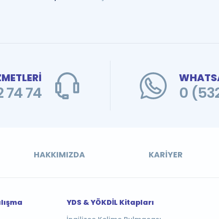
ZMETLERİ
WHATSA
 74 74
0 (53
HAKKIMIZDA
KARIYER
alışma
YDS & YÖKDİL Kitapları