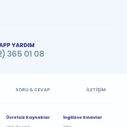
PP YARDIM
2) 365 01 08
SORU & CEVAP
İLETIŞIM
Ücretsiz Kaynaklar
İngilizce Sınavlar