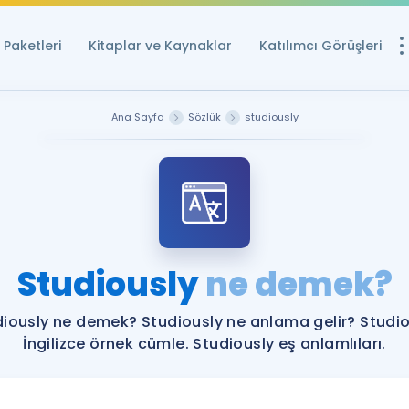
Paketleri
Kitaplar ve Kaynaklar
Katılımcı Görüşleri
Ücretsiz Kayna
Ana Sayfa
Sözlük
studiously
YDS ve YÖKDİL içi
Sözlük
İngilizce Sınavları
Puan Hesapla
Studiously
ne demek?
YDS ve YÖKDİL P
Remz
Rehberlik Aracı
iously ne demek? Studiously ne anlama gelir? Studi
YDS ve YÖKDİL'e H
İngilizce örnek cümle. Studiously eş anlamlıları.
ÖSYM Sınav Ta
Tüm ÖSYM Sınavl