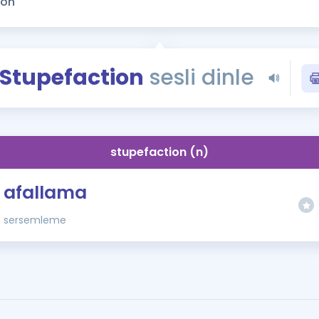
Kampanyalar
Eğitim ve Kitaplar
Blog
Stupefaction
sesli dinle
YDS - YÖKDİL Tüm S
İngilizce Gram
İngilizce Gramer
stupefaction (n)
afallama
sersemleme