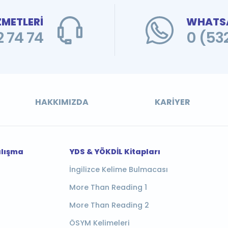
ZMETLERİ
WHATSA
 74 74
0 (53
HAKKIMIZDA
KARIYER
alışma
YDS & YÖKDİL Kitapları
İngilizce Kelime Bulmacası
More Than Reading 1
More Than Reading 2
ÖSYM Kelimeleri