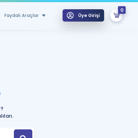
0
Faydalı Araçlar
Üye Girişi
klar
n Ücretsiz Kaynaklar
 için Özel Sözlük
Sepetin Şu An Boş.
ma
?
uan Hesaplama Aracı
i Hoca ile seni sınava hazırlayacak onlarca eğitim seni bekliyor!
Şifremi Hatırlamıyorum
GİRİŞ YAP
r?
azırlananlar için Öneriler
ıları.
kvimi
ÜYE DEĞİLİM
arı Tek Takvimde