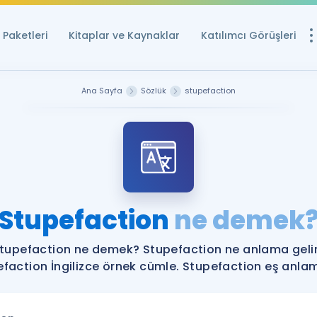
Paketleri
Kitaplar ve Kaynaklar
Katılımcı Görüşleri
Ücretsiz Kayna
Ana Sayfa
Sözlük
stupefaction
YDS ve YÖKDİL içi
Sözlük
İngilizce Sınavları
Puan Hesapla
Stupefaction
ne demek
YDS ve YÖKDİL P
Remz
Rehberlik Aracı
tupefaction ne demek? Stupefaction ne anlama geli
YDS ve YÖKDİL'e H
faction İngilizce örnek cümle. Stupefaction eş anlaml
ÖSYM Sınav Ta
Tüm ÖSYM Sınavl