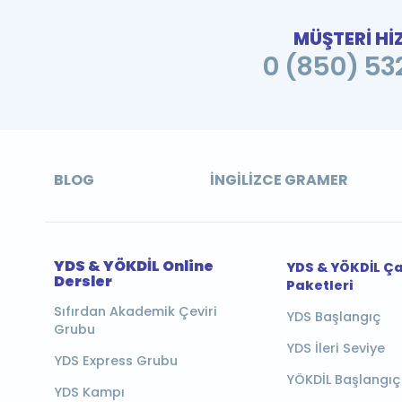
MÜŞTERİ Hİ
0 (850) 532
BLOG
İNGILIZCE GRAMER
YDS & YÖKDİL Online
YDS & YÖKDİL Ç
Dersler
Paketleri
Sıfırdan Akademik Çeviri
YDS Başlangıç
Grubu
YDS İleri Seviye
YDS Express Grubu
YÖKDİL Başlangıç
YDS Kampı