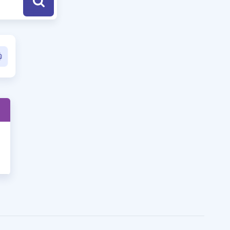
a Özel Fırsatlar
ınavlarla İlgili Haberler
er
 ve Konu Anlatımı