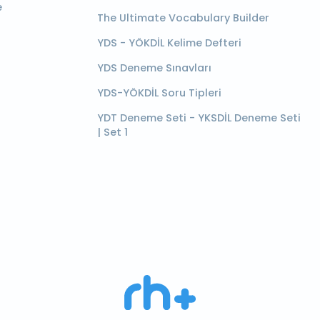
e
The Ultimate Vocabulary Builder
YDS - YÖKDİL Kelime Defteri
YDS Deneme Sınavları
YDS-YÖKDİL Soru Tipleri
YDT Deneme Seti - YKSDİL Deneme Seti
| Set 1