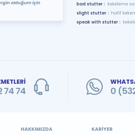
rgin olduğum için
bad stutter :
kekeleme so
slight stutter :
hafif keke
speak with stutter :
keke
ZMETLERİ
WHATSA
 74 74
0 (53
HAKKIMIZDA
KARIYER