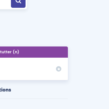
a Özel Fırsatlar
ınavlarla İlgili Haberler
er
 ve Konu Anlatımı
tutter (n)
tions