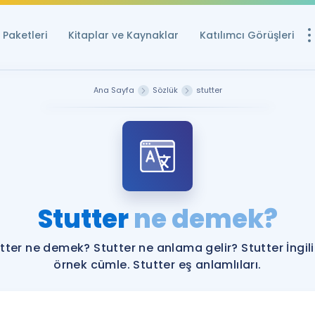
Paketleri
Kitaplar ve Kaynaklar
Katılımcı Görüşleri
Ücretsiz Kayna
Ana Sayfa
Sözlük
stutter
YDS ve YÖKDİL içi
Sözlük
İngilizce Sınavları
Puan Hesapla
Stutter
ne demek?
YDS ve YÖKDİL P
Remz
Rehberlik Aracı
tter ne demek? Stutter ne anlama gelir? Stutter İngil
YDS ve YÖKDİL'e H
örnek cümle. Stutter eş anlamlıları.
ÖSYM Sınav Ta
Tüm ÖSYM Sınavl