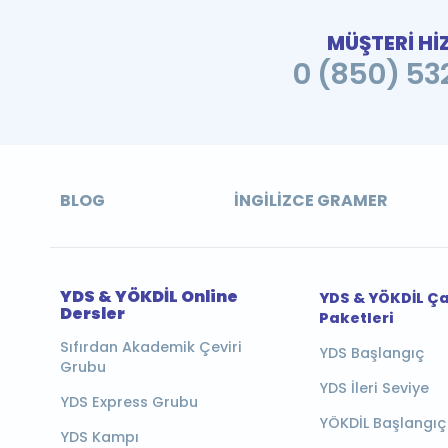
MÜŞTERİ Hİ
0 (850) 532
BLOG
İNGILIZCE GRAMER
YDS & YÖKDİL Online
YDS & YÖKDİL Ç
Dersler
Paketleri
Sıfırdan Akademik Çeviri
YDS Başlangıç
Grubu
YDS İleri Seviye
YDS Express Grubu
YÖKDİL Başlangıç
YDS Kampı