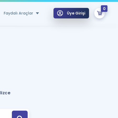
0
Faydalı Araçlar
Üye Girişi
klar
n Ücretsiz Kaynaklar
 için Özel Sözlük
Sepetin Şu An Boş.
ma
uan Hesaplama Aracı
i Hoca ile seni sınava hazırlayacak onlarca eğitim seni bekliyor!
Şifremi Hatırlamıyorum
GİRİŞ YAP
lizce
azırlananlar için Öneriler
kvimi
ÜYE DEĞİLİM
arı Tek Takvimde