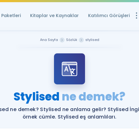
Paketleri
Kitaplar ve Kaynaklar
Katılımcı Görüşleri
Ücretsiz Kayna
Ana Sayfa
Sözlük
stylised
YDS ve YÖKDİL içi
Sözlük
İngilizce Sınavları
Puan Hesapla
Stylised
ne demek?
YDS ve YÖKDİL P
Remz
Rehberlik Aracı
ised ne demek? Stylised ne anlama gelir? Stylised İngi
YDS ve YÖKDİL'e H
örnek cümle. Stylised eş anlamlıları.
ÖSYM Sınav Ta
Tüm ÖSYM Sınavl