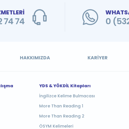
ZMETLERİ
WHATSA
 74 74
0 (53
HAKKIMIZDA
KARIYER
alışma
YDS & YÖKDİL Kitapları
İngilizce Kelime Bulmacası
More Than Reading 1
More Than Reading 2
ÖSYM Kelimeleri