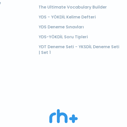
e
The Ultimate Vocabulary Builder
YDS - YÖKDİL Kelime Defteri
YDS Deneme Sınavları
YDS-YÖKDİL Soru Tipleri
YDT Deneme Seti - YKSDİL Deneme Seti
| Set 1