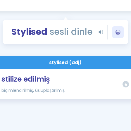
Kampanyalar
Eğitim ve Kitaplar
Blog
Stylised
sesli dinle
YDS - YÖKDİL Tüm S
İngilizce Gram
İngilizce Gramer
stylised (adj)
stilize edilmiş
biçimlendirilmiş, üsluplaştırılmış