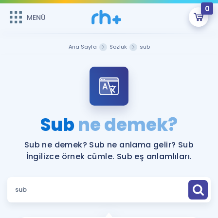
0
MENÜ
MENÜ
Üye Girişi
Ana Sayfa
Sözlük
sub
Online Dersler
Sepetin Şu An Boş.
Çalışma Paketleri
Remzi Hoca ile seni sınava hazırlayacak onlarca eğitim seni
bekliyor!
Kitaplar ve Kaynaklar
GİRİŞ YAP
Sub
ne demek?
Katılımcı Görüşleri
Şifremi Hatırlamıyorum
Sub ne demek? Sub ne anlama gelir? Sub
İngilizce örnek cümle. Sub eş anlamlıları.
ÜYE DEĞİLİM
Faydalı Araçlar
Ücretsiz Kaynaklar
Blog
İngilizce Gramer
Hakkımızda
Kariyer
Sözlük
Soru & Cevap
İletişim