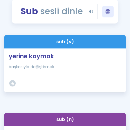
Puan Hesaplama
Sub
sesli dinle
Rehberlik Aracı
ÖSYM Sınav Takvimi
sub (v)
Kampanyalar
yerine koymak
Blog
başkasıyla değiştirmek
İngilizce Gramer
sub (n)