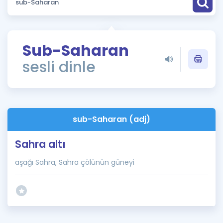
Puan Hesaplama
Rehberlik Aracı
Sub-Saharan
ÖSYM Sınav Takvimi
sesli dinle
Kampanyalar
Blog
sub-Saharan (adj)
İngilizce Gramer
Sahra altı
aşağı Sahra, Sahra çölünün güneyi