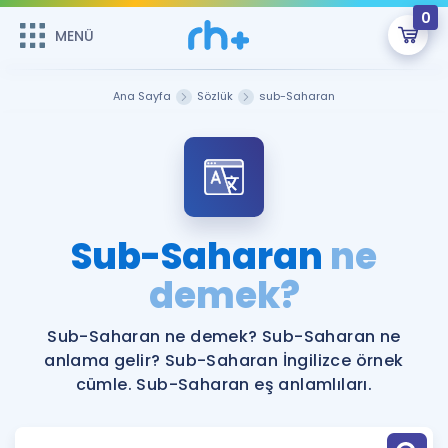
0
MENÜ
MENÜ
Üye Girişi
Ana Sayfa
Sözlük
sub-Saharan
Online Dersler
Sepetin Şu An Boş.
Çalışma Paketleri
Remzi Hoca ile seni sınava hazırlayacak onlarca eğitim seni
bekliyor!
Kitaplar ve Kaynaklar
GİRİŞ YAP
Sub-Saharan
ne
Katılımcı Görüşleri
demek?
Şifremi Hatırlamıyorum
ÜYE DEĞİLİM
Faydalı Araçlar
Sub-Saharan ne demek? Sub-Saharan ne
anlama gelir? Sub-Saharan İngilizce örnek
Ücretsiz Kaynaklar
Blog
İngilizce Gramer
cümle. Sub-Saharan eş anlamlıları.
Hakkımızda
Kariyer
Sözlük
Soru & Cevap
İletişim