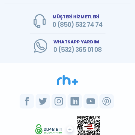
MÜŞTERİ HİZMETLERİ
0 (850) 532 74 74
WHATSAPP YARDIM
0 (532) 365 01 08