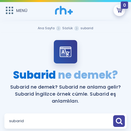
0
MENÜ
MENÜ
Üye Girişi
Ana Sayfa
Sözlük
subarid
Online Dersler
Sepetin Şu An Boş.
Çalışma Paketleri
Remzi Hoca ile seni sınava hazırlayacak onlarca eğitim seni
bekliyor!
Kitaplar ve Kaynaklar
GİRİŞ YAP
Subarid
ne demek?
Katılımcı Görüşleri
Şifremi Hatırlamıyorum
Subarid ne demek? Subarid ne anlama gelir?
Subarid İngilizce örnek cümle. Subarid eş
ÜYE DEĞİLİM
Faydalı Araçlar
anlamlıları.
Ücretsiz Kaynaklar
Blog
İngilizce Gramer
Hakkımızda
Kariyer
Sözlük
Soru & Cevap
İletişim