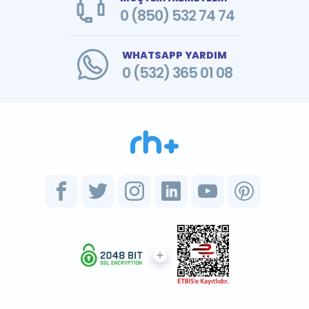
0 (850) 532 74 74
WHATSAPP YARDIM
0 (532) 365 01 08