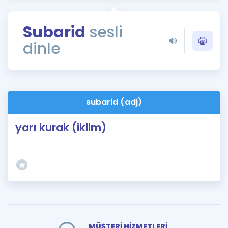
Puan Hesaplama
Subarid
sesli
Rehberlik Aracı
dinle
ÖSYM Sınav Takvimi
Kampanyalar
Blog
subarid (adj)
İngilizce Gramer
yarı kurak (iklim)
MÜŞTERİ HİZMETLERİ