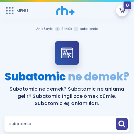
0
MENÜ
MENÜ
Üye Girişi
Ana Sayfa
Sözlük
subatomic
Online Dersler
Sepetin Şu An Boş.
Çalışma Paketleri
Remzi Hoca ile seni sınava hazırlayacak onlarca eğitim seni
bekliyor!
Kitaplar ve Kaynaklar
GİRİŞ YAP
Subatomic
ne demek?
Katılımcı Görüşleri
Şifremi Hatırlamıyorum
Subatomic ne demek? Subatomic ne anlama
gelir? Subatomic İngilizce örnek cümle.
ÜYE DEĞİLİM
Faydalı Araçlar
Subatomic eş anlamlıları.
Ücretsiz Kaynaklar
Blog
İngilizce Gramer
Hakkımızda
Kariyer
Sözlük
Soru & Cevap
İletişim