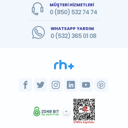
MÜŞTERİ HİZMETLERİ
0 (850) 532 74 74
WHATSAPP YARDIM
0 (532) 365 01 08