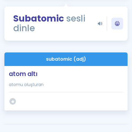
Puan Hesaplama
Subatomic
sesli
Rehberlik Aracı
dinle
ÖSYM Sınav Takvimi
Kampanyalar
Blog
subatomic (adj)
İngilizce Gramer
atom altı
atomu oluşturan