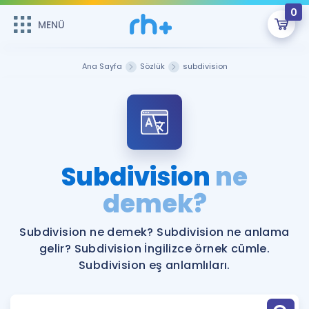
0
MENÜ
MENÜ
Üye Girişi
Ana Sayfa
Sözlük
subdivision
Online Dersler
Sepetin Şu An Boş.
Çalışma Paketleri
Remzi Hoca ile seni sınava hazırlayacak onlarca eğitim seni
bekliyor!
Kitaplar ve Kaynaklar
GİRİŞ YAP
Subdivision
ne
Katılımcı Görüşleri
demek?
Şifremi Hatırlamıyorum
ÜYE DEĞİLİM
Faydalı Araçlar
Subdivision ne demek? Subdivision ne anlama
gelir? Subdivision İngilizce örnek cümle.
Ücretsiz Kaynaklar
Blog
İngilizce Gramer
Subdivision eş anlamlıları.
Hakkımızda
Kariyer
Sözlük
Soru & Cevap
İletişim