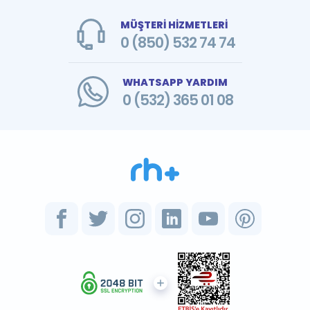
MÜŞTERİ HİZMETLERİ
0 (850) 532 74 74
WHATSAPP YARDIM
0 (532) 365 01 08