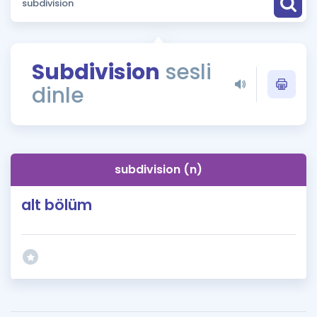
Puan Hesaplama
Rehberlik Aracı
Subdivision
sesli
ÖSYM Sınav Takvimi
dinle
Kampanyalar
Blog
subdivision (n)
İngilizce Gramer
alt bölüm