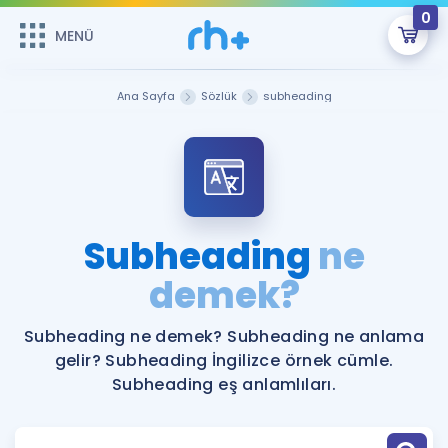
0
MENÜ
MENÜ
Üye Girişi
Ana Sayfa
Sözlük
subheading
Online Dersler
Sepetin Şu An Boş.
Çalışma Paketleri
Remzi Hoca ile seni sınava hazırlayacak onlarca eğitim seni
bekliyor!
Kitaplar ve Kaynaklar
GİRİŞ YAP
Subheading
ne
Katılımcı Görüşleri
demek?
Şifremi Hatırlamıyorum
ÜYE DEĞİLİM
Faydalı Araçlar
Subheading ne demek? Subheading ne anlama
gelir? Subheading İngilizce örnek cümle.
Ücretsiz Kaynaklar
Blog
İngilizce Gramer
Subheading eş anlamlıları.
Hakkımızda
Kariyer
Sözlük
Soru & Cevap
İletişim