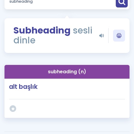
Puan Hesaplama
Rehberlik Aracı
Subheading
sesli
ÖSYM Sınav Takvimi
dinle
Kampanyalar
Blog
subheading (n)
İngilizce Gramer
alt başlık