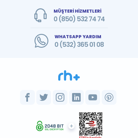
MÜŞTERİ HİZMETLERİ
0 (850) 532 74 74
WHATSAPP YARDIM
0 (532) 365 01 08