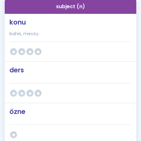
subject (n)
konu
bahis, mevzu
ders
özne