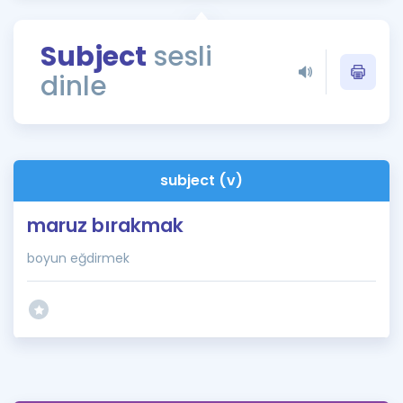
Puan Hesaplama
Subject
sesli
Rehberlik Aracı
dinle
ÖSYM Sınav Takvimi
Kampanyalar
Blog
subject (v)
İngilizce Gramer
maruz bırakmak
boyun eğdirmek