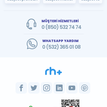
MÜŞTERİ HİZMETLERİ
0 (850) 532 74 74
WHATSAPP YARDIM
0 (532) 365 01 08