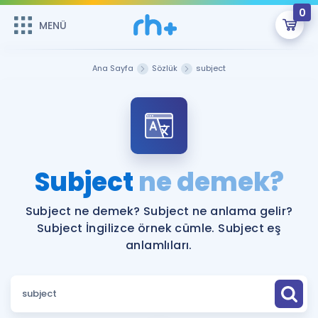
0
MENÜ
MENÜ
Üye Girişi
Ana Sayfa
Sözlük
subject
Online Dersler
Sepetin Şu An Boş.
Çalışma Paketleri
Remzi Hoca ile seni sınava hazırlayacak onlarca eğitim seni
bekliyor!
Kitaplar ve Kaynaklar
GİRİŞ YAP
Subject
ne demek?
Katılımcı Görüşleri
Şifremi Hatırlamıyorum
Subject ne demek? Subject ne anlama gelir?
Subject İngilizce örnek cümle. Subject eş
ÜYE DEĞİLİM
Faydalı Araçlar
anlamlıları.
Ücretsiz Kaynaklar
Blog
İngilizce Gramer
Hakkımızda
Kariyer
Sözlük
Soru & Cevap
İletişim