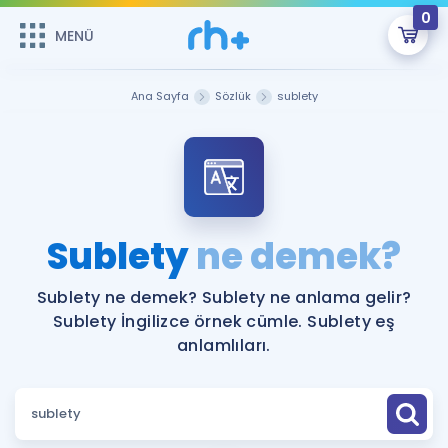
0
MENÜ
MENÜ
Üye Girişi
Ana Sayfa
Sözlük
sublety
Online Dersler
Sepetin Şu An Boş.
Çalışma Paketleri
Remzi Hoca ile seni sınava hazırlayacak onlarca eğitim seni
bekliyor!
Kitaplar ve Kaynaklar
GİRİŞ YAP
Sublety
ne demek?
Katılımcı Görüşleri
Şifremi Hatırlamıyorum
Sublety ne demek? Sublety ne anlama gelir?
Sublety İngilizce örnek cümle. Sublety eş
ÜYE DEĞİLİM
Faydalı Araçlar
anlamlıları.
Ücretsiz Kaynaklar
Blog
İngilizce Gramer
Hakkımızda
Kariyer
Sözlük
Soru & Cevap
İletişim