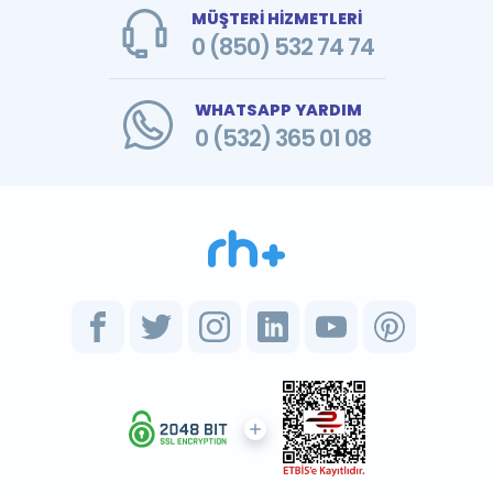
MÜŞTERİ HİZMETLERİ
0 (850) 532 74 74
WHATSAPP YARDIM
0 (532) 365 01 08