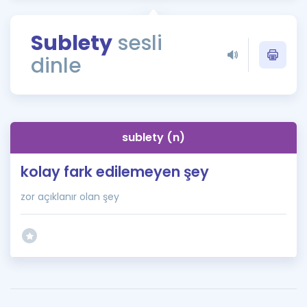
Puan Hesaplama
Sublety
sesli
Rehberlik Aracı
dinle
ÖSYM Sınav Takvimi
Kampanyalar
Blog
sublety (n)
İngilizce Gramer
kolay fark edilemeyen şey
zor açıklanır olan şey