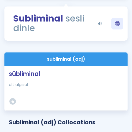
Puan Hesaplama
Subliminal
sesli
Rehberlik Aracı
dinle
ÖSYM Sınav Takvimi
Kampanyalar
Blog
subliminal (adj)
İngilizce Gramer
sübliminal
alt algısal
Subliminal (adj) Collocations