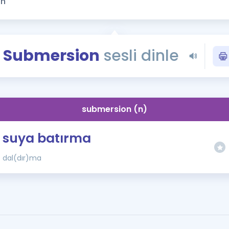
Kampanyalar
Eğitim ve Kitaplar
Blog
Submersion
sesli dinle
YDS - YÖKDİL Tüm S
İngilizce Gram
İngilizce Gramer
submersion (n)
suya batırma
dal(dır)ma