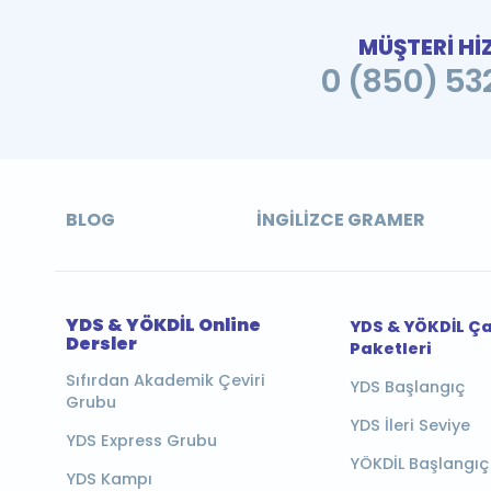
MÜŞTERİ Hİ
0 (850) 532
BLOG
İNGILIZCE GRAMER
YDS & YÖKDİL Online
YDS & YÖKDİL Ç
Dersler
Paketleri
Sıfırdan Akademik Çeviri
YDS Başlangıç
Grubu
YDS İleri Seviye
YDS Express Grubu
YÖKDİL Başlangıç
YDS Kampı