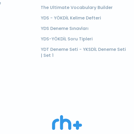
e
The Ultimate Vocabulary Builder
YDS - YÖKDİL Kelime Defteri
YDS Deneme Sınavları
YDS-YÖKDİL Soru Tipleri
YDT Deneme Seti - YKSDİL Deneme Seti
| Set 1