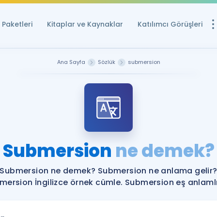
Paketleri
Kitaplar ve Kaynaklar
Katılımcı Görüşleri
Ücretsiz Kayna
Ana Sayfa
Sözlük
submersion
YDS ve YÖKDİL içi
Sözlük
İngilizce Sınavları
Puan Hesapla
Submersion
ne demek?
YDS ve YÖKDİL P
Remz
Rehberlik Aracı
Submersion ne demek? Submersion ne anlama gelir
YDS ve YÖKDİL'e H
mersion İngilizce örnek cümle. Submersion eş anlamlıl
ÖSYM Sınav Ta
Tüm ÖSYM Sınavl