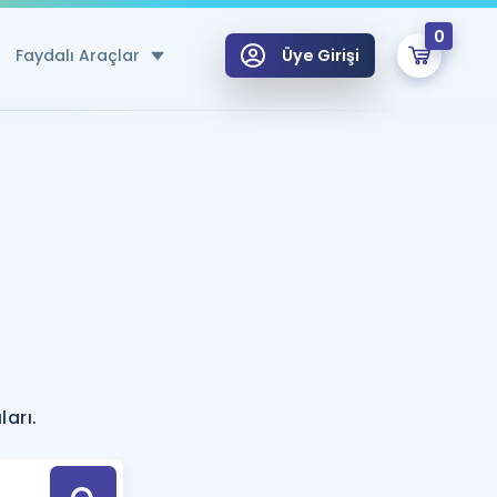
0
Faydalı Araçlar
Üye Girişi
klar
n Ücretsiz Kaynaklar
 için Özel Sözlük
Sepetin Şu An Boş.
ma
uan Hesaplama Aracı
i Hoca ile seni sınava hazırlayacak onlarca eğitim seni bekliyor!
Şifremi Hatırlamıyorum
GİRİŞ YAP
?
azırlananlar için Öneriler
arı.
kvimi
ÜYE DEĞİLİM
arı Tek Takvimde