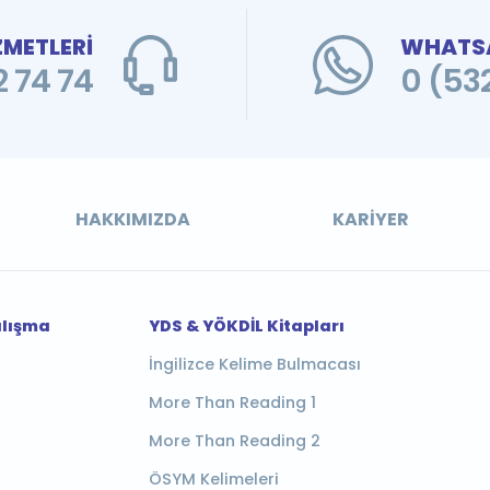
ZMETLERİ
WHATSA
 74 74
0 (53
HAKKIMIZDA
KARIYER
alışma
YDS & YÖKDİL Kitapları
İngilizce Kelime Bulmacası
More Than Reading 1
More Than Reading 2
ÖSYM Kelimeleri