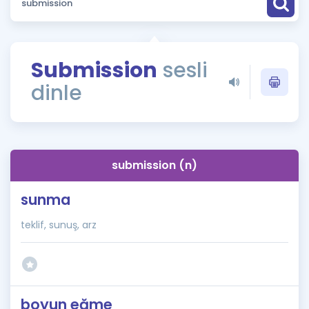
Puan Hesaplama
Rehberlik Aracı
Submission
sesli
ÖSYM Sınav Takvimi
dinle
Kampanyalar
Blog
submission (n)
İngilizce Gramer
sunma
teklif, sunuş, arz
boyun eğme