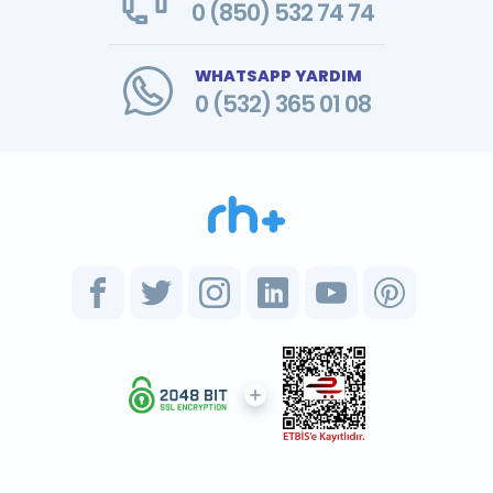
0 (850) 532 74 74
WHATSAPP YARDIM
0 (532) 365 01 08