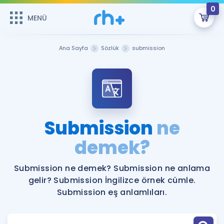
0
MENÜ
MENÜ
Üye Girişi
Ana Sayfa
Sözlük
submission
Online Dersler
Sepetin Şu An Boş.
Çalışma Paketleri
Remzi Hoca ile seni sınava hazırlayacak onlarca eğitim seni
bekliyor!
Kitaplar ve Kaynaklar
GİRİŞ YAP
Submission
ne
Katılımcı Görüşleri
demek?
Şifremi Hatırlamıyorum
ÜYE DEĞİLİM
Faydalı Araçlar
Submission ne demek? Submission ne anlama
gelir? Submission İngilizce örnek cümle.
Ücretsiz Kaynaklar
Blog
İngilizce Gramer
Submission eş anlamlıları.
Hakkımızda
Kariyer
Sözlük
Soru & Cevap
İletişim