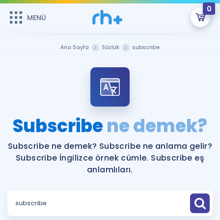
0
MENÜ
MENÜ
Üye Girişi
Ana Sayfa
Sözlük
subscribe
Online Dersler
Sepetin Şu An Boş.
Çalışma Paketleri
Remzi Hoca ile seni sınava hazırlayacak onlarca eğitim seni
bekliyor!
Kitaplar ve Kaynaklar
GİRİŞ YAP
Subscribe
ne demek?
Katılımcı Görüşleri
Şifremi Hatırlamıyorum
Subscribe ne demek? Subscribe ne anlama gelir?
Subscribe İngilizce örnek cümle. Subscribe eş
ÜYE DEĞİLİM
Faydalı Araçlar
anlamlıları.
Ücretsiz Kaynaklar
Blog
İngilizce Gramer
Hakkımızda
Kariyer
Sözlük
Soru & Cevap
İletişim