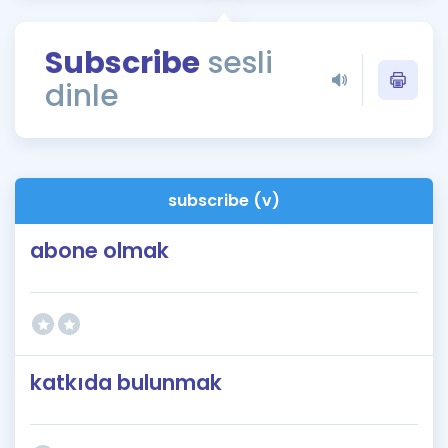
Puan Hesaplama
Subscribe
sesli
Rehberlik Aracı
dinle
ÖSYM Sınav Takvimi
Kampanyalar
Blog
subscribe (v)
İngilizce Gramer
abone olmak
katkıda bulunmak