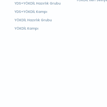
YÖKDİL İleri Seviy
YDS+YÖKDİL Hazırlık Grubu
YDS+YÖKDİL Kampı
YÖKDİL Hazırlık Grubu
YÖKDİL Kampı