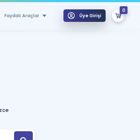
0
Faydalı Araçlar
Üye Girişi
klar
n Ücretsiz Kaynaklar
 için Özel Sözlük
Sepetin Şu An Boş.
ma
uan Hesaplama Aracı
i Hoca ile seni sınava hazırlayacak onlarca eğitim seni bekliyor!
Şifremi Hatırlamıyorum
GİRİŞ YAP
izce
azırlananlar için Öneriler
kvimi
ÜYE DEĞİLİM
arı Tek Takvimde