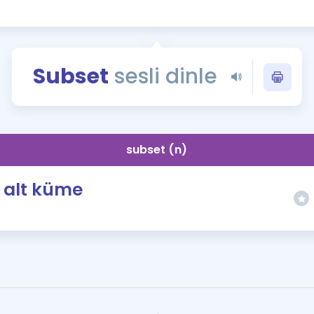
Kampanyalar
Eğitim ve Kitaplar
Blog
Subset
sesli dinle
YDS - YÖKDİL Tüm S
İngilizce Gram
İngilizce Gramer
subset (n)
alt küme