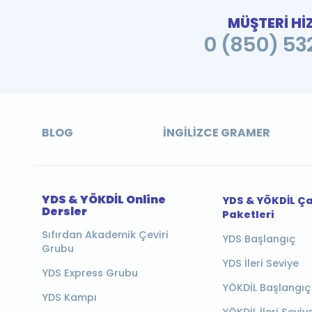
MÜŞTERİ Hİ
0 (850) 532
BLOG
İNGILIZCE GRAMER
YDS & YÖKDİL Online
YDS & YÖKDİL Ç
Dersler
Paketleri
Sıfırdan Akademik Çeviri
YDS Başlangıç
Grubu
YDS İleri Seviye
YDS Express Grubu
YÖKDİL Başlangıç
YDS Kampı