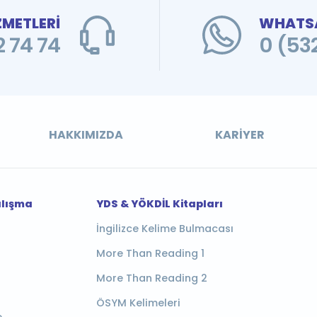
ZMETLERİ
WHATSA
 74 74
0 (53
HAKKIMIZDA
KARIYER
alışma
YDS & YÖKDİL Kitapları
İngilizce Kelime Bulmacası
More Than Reading 1
More Than Reading 2
ÖSYM Kelimeleri