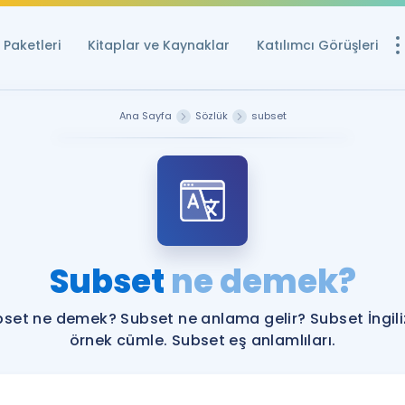
Paketleri
Kitaplar ve Kaynaklar
Katılımcı Görüşleri
Ücretsiz Kayna
Ana Sayfa
Sözlük
subset
YDS ve YÖKDİL içi
Sözlük
İngilizce Sınavları
Puan Hesapla
Subset
ne demek?
YDS ve YÖKDİL P
Remz
Rehberlik Aracı
set ne demek? Subset ne anlama gelir? Subset İngil
YDS ve YÖKDİL'e H
örnek cümle. Subset eş anlamlıları.
ÖSYM Sınav Ta
Tüm ÖSYM Sınavl