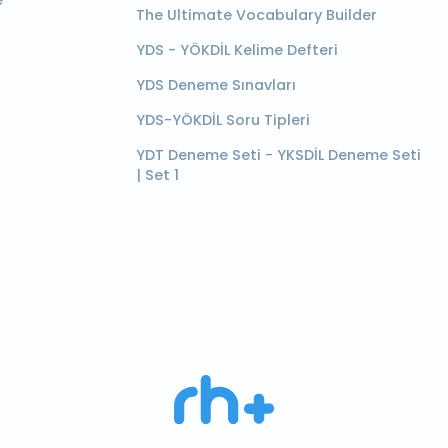
e
The Ultimate Vocabulary Builder
YDS - YÖKDİL Kelime Defteri
YDS Deneme Sınavları
YDS-YÖKDİL Soru Tipleri
YDT Deneme Seti - YKSDİL Deneme Seti
| Set 1