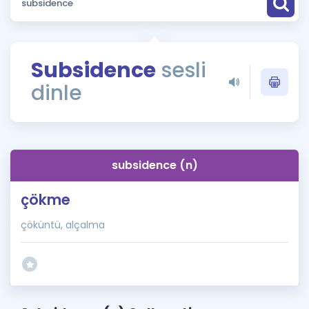
Puan Hesaplama
Rehberlik Aracı
Subsidence
sesli
ÖSYM Sınav Takvimi
dinle
Kampanyalar
Blog
subsidence (n)
İngilizce Gramer
çökme
çöküntü, alçalma