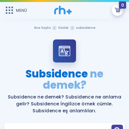
0
MENÜ
MENÜ
Üye Girişi
Ana Sayfa
Sözlük
subsidence
Online Dersler
Sepetin Şu An Boş.
Çalışma Paketleri
Remzi Hoca ile seni sınava hazırlayacak onlarca eğitim seni
bekliyor!
Kitaplar ve Kaynaklar
GİRİŞ YAP
Subsidence
ne
Katılımcı Görüşleri
demek?
Şifremi Hatırlamıyorum
ÜYE DEĞİLİM
Faydalı Araçlar
Subsidence ne demek? Subsidence ne anlama
gelir? Subsidence İngilizce örnek cümle.
Ücretsiz Kaynaklar
Blog
İngilizce Gramer
Subsidence eş anlamlıları.
Hakkımızda
Kariyer
Sözlük
Soru & Cevap
İletişim