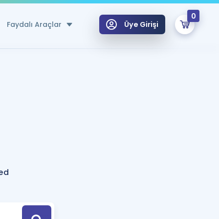
0
Faydalı Araçlar
Üye Girişi
klar
n Ücretsiz Kaynaklar
 için Özel Sözlük
Sepetin Şu An Boş.
ma
uan Hesaplama Aracı
i Hoca ile seni sınava hazırlayacak onlarca eğitim seni bekliyor!
Şifremi Hatırlamıyorum
GİRİŞ YAP
led
azırlananlar için Öneriler
kvimi
ÜYE DEĞİLİM
arı Tek Takvimde