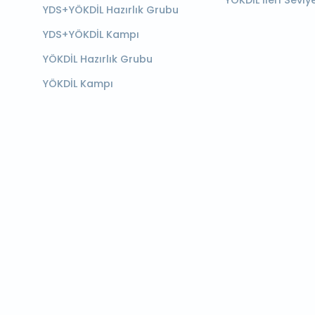
YÖKDİL İleri Seviy
YDS+YÖKDİL Hazırlık Grubu
YDS+YÖKDİL Kampı
YÖKDİL Hazırlık Grubu
YÖKDİL Kampı