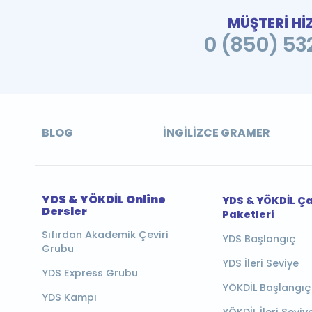
MÜŞTERİ Hİ
0 (850) 532
BLOG
İNGILIZCE GRAMER
YDS & YÖKDİL Online
YDS & YÖKDİL Ç
Dersler
Paketleri
Sıfırdan Akademik Çeviri
YDS Başlangıç
Grubu
YDS İleri Seviye
YDS Express Grubu
YÖKDİL Başlangıç
YDS Kampı