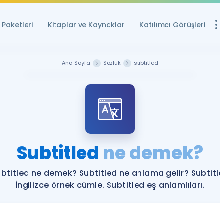
Paketleri
Kitaplar ve Kaynaklar
Katılımcı Görüşleri
Ücretsiz Kayna
Ana Sayfa
Sözlük
subtitled
YDS ve YÖKDİL içi
Sözlük
İngilizce Sınavları
Puan Hesapla
Subtitled
ne demek?
YDS ve YÖKDİL P
Remz
Rehberlik Aracı
btitled ne demek? Subtitled ne anlama gelir? Subtit
YDS ve YÖKDİL'e H
İngilizce örnek cümle. Subtitled eş anlamlıları.
ÖSYM Sınav Ta
Tüm ÖSYM Sınavl