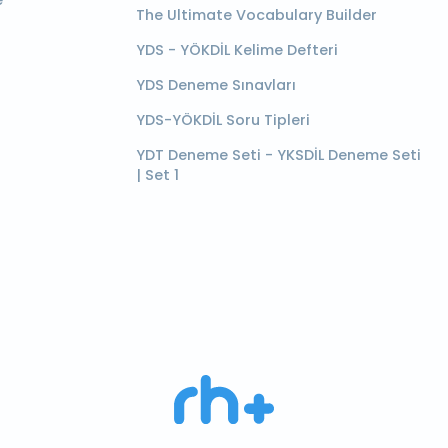
e
The Ultimate Vocabulary Builder
YDS - YÖKDİL Kelime Defteri
YDS Deneme Sınavları
YDS-YÖKDİL Soru Tipleri
YDT Deneme Seti - YKSDİL Deneme Seti
| Set 1