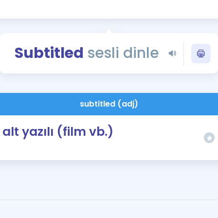
Kampanyalar
Eğitim ve Kitaplar
Blog
Subtitled
sesli dinle
YDS - YÖKDİL Tüm S
İngilizce Gram
İngilizce Gramer
subtitled (adj)
alt yazılı (film vb.)