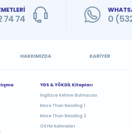
ZMETLERİ
WHATSA
 74 74
0 (53
HAKKIMIZDA
KARIYER
alışma
YDS & YÖKDİL Kitapları
İngilizce Kelime Bulmacası
More Than Reading 1
More Than Reading 2
ÖSYM Kelimeleri