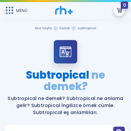
0
MENÜ
MENÜ
Üye Girişi
Ana Sayfa
Sözlük
subtropical
Online Dersler
Sepetin Şu An Boş.
Çalışma Paketleri
Remzi Hoca ile seni sınava hazırlayacak onlarca eğitim seni
bekliyor!
Kitaplar ve Kaynaklar
GİRİŞ YAP
Subtropical
ne
Katılımcı Görüşleri
demek?
Şifremi Hatırlamıyorum
ÜYE DEĞİLİM
Faydalı Araçlar
Subtropical ne demek? Subtropical ne anlama
gelir? Subtropical İngilizce örnek cümle.
Ücretsiz Kaynaklar
Blog
İngilizce Gramer
Subtropical eş anlamlıları.
Hakkımızda
Kariyer
Sözlük
Soru & Cevap
İletişim