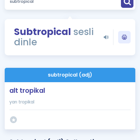
Puan Hesaplama
Rehberlik Aracı
Subtropical
sesli
ÖSYM Sınav Takvimi
dinle
Kampanyalar
Blog
subtropical (adj)
İngilizce Gramer
alt tropikal
yarı tropikal