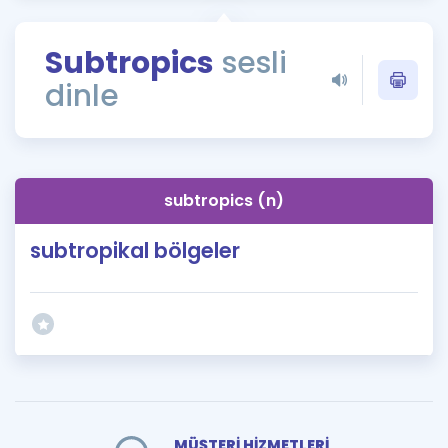
Puan Hesaplama
Subtropics
sesli
Rehberlik Aracı
dinle
ÖSYM Sınav Takvimi
Kampanyalar
Blog
subtropics (n)
İngilizce Gramer
subtropikal bölgeler
MÜŞTERİ HİZMETLERİ