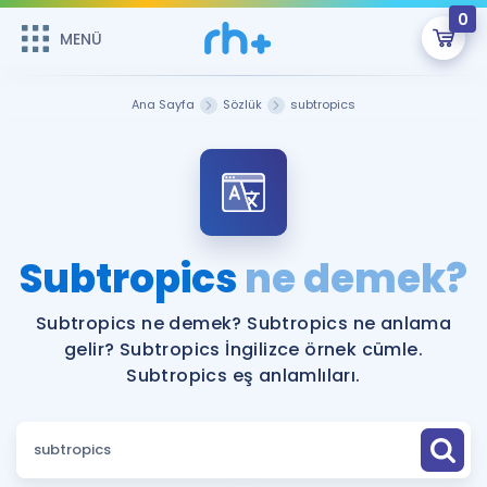
0
MENÜ
MENÜ
Üye Girişi
Ana Sayfa
Sözlük
subtropics
Online Dersler
Sepetin Şu An Boş.
Çalışma Paketleri
Remzi Hoca ile seni sınava hazırlayacak onlarca eğitim seni
bekliyor!
Kitaplar ve Kaynaklar
GİRİŞ YAP
Subtropics
ne demek?
Katılımcı Görüşleri
Şifremi Hatırlamıyorum
Subtropics ne demek? Subtropics ne anlama
gelir? Subtropics İngilizce örnek cümle.
ÜYE DEĞİLİM
Faydalı Araçlar
Subtropics eş anlamlıları.
Ücretsiz Kaynaklar
Blog
İngilizce Gramer
Hakkımızda
Kariyer
Sözlük
Soru & Cevap
İletişim