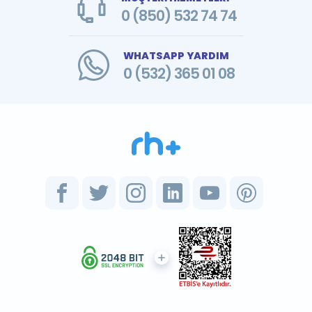
0 (850) 532 74 74
WHATSAPP YARDIM
0 (532) 365 01 08