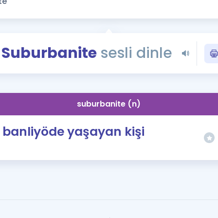
Kampanyalar
Eğitim ve Kitaplar
Blog
Suburbanite
sesli dinle
YDS - YÖKDİL Tüm S
İngilizce Gram
İngilizce Gramer
suburbanite (n)
banliyöde yaşayan kişi