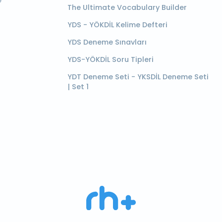
e
The Ultimate Vocabulary Builder
YDS - YÖKDİL Kelime Defteri
YDS Deneme Sınavları
YDS-YÖKDİL Soru Tipleri
YDT Deneme Seti - YKSDİL Deneme Seti
| Set 1