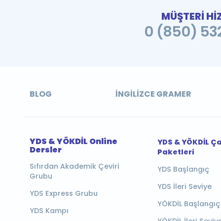
MÜŞTERİ Hİ
0 (850) 532
BLOG
İNGILIZCE GRAMER
YDS & YÖKDİL Online
YDS & YÖKDİL Ç
Dersler
Paketleri
Sıfırdan Akademik Çeviri
YDS Başlangıç
Grubu
YDS İleri Seviye
YDS Express Grubu
YÖKDİL Başlangıç
YDS Kampı