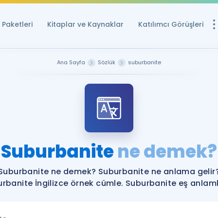
Paketleri
Kitaplar ve Kaynaklar
Katılımcı Görüşleri
Ücretsiz Kayna
Ana Sayfa
Sözlük
suburbanite
YDS ve YÖKDİL içi
Sözlük
İngilizce Sınavları
Puan Hesapla
Suburbanite
ne demek?
YDS ve YÖKDİL P
Remz
Rehberlik Aracı
Suburbanite ne demek? Suburbanite ne anlama gelir
YDS ve YÖKDİL'e H
rbanite İngilizce örnek cümle. Suburbanite eş anlamlı
ÖSYM Sınav Ta
Tüm ÖSYM Sınavl