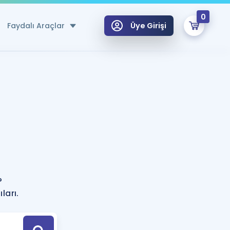
0
Faydalı Araçlar
Üye Girişi
klar
n Ücretsiz Kaynaklar
 için Özel Sözlük
Sepetin Şu An Boş.
ma
uan Hesaplama Aracı
i Hoca ile seni sınava hazırlayacak onlarca eğitim seni bekliyor!
Şifremi Hatırlamıyorum
GİRİŞ YAP
?
azırlananlar için Öneriler
ları.
kvimi
ÜYE DEĞİLİM
arı Tek Takvimde