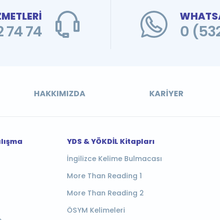
ZMETLERİ
WHATSA
 74 74
0 (53
HAKKIMIZDA
KARIYER
alışma
YDS & YÖKDİL Kitapları
İngilizce Kelime Bulmacası
More Than Reading 1
More Than Reading 2
ÖSYM Kelimeleri