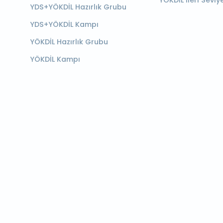
YÖKDİL İleri Seviy
YDS+YÖKDİL Hazırlık Grubu
YDS+YÖKDİL Kampı
YÖKDİL Hazırlık Grubu
YÖKDİL Kampı