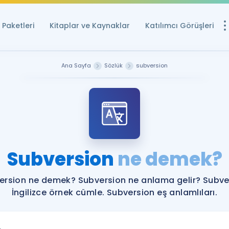
Paketleri
Kitaplar ve Kaynaklar
Katılımcı Görüşleri
Ücretsiz Kayna
Ana Sayfa
Sözlük
subversion
YDS ve YÖKDİL içi
Sözlük
İngilizce Sınavları
Puan Hesapla
Subversion
ne demek?
YDS ve YÖKDİL P
Remz
Rehberlik Aracı
ersion ne demek? Subversion ne anlama gelir? Subve
YDS ve YÖKDİL'e H
İngilizce örnek cümle. Subversion eş anlamlıları.
ÖSYM Sınav Ta
Tüm ÖSYM Sınavl