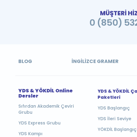
MÜŞTERİ Hİ
0 (850) 532
BLOG
İNGILIZCE GRAMER
YDS & YÖKDİL Online
YDS & YÖKDİL Ç
Dersler
Paketleri
Sıfırdan Akademik Çeviri
YDS Başlangıç
Grubu
YDS İleri Seviye
YDS Express Grubu
YÖKDİL Başlangıç
YDS Kampı