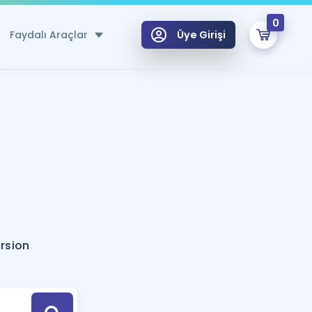
0
Faydalı Araçlar
Üye Girişi
klar
n Ücretsiz Kaynaklar
 için Özel Sözlük
Sepetin Şu An Boş.
ma
uan Hesaplama Aracı
i Hoca ile seni sınava hazırlayacak onlarca eğitim seni bekliyor!
Şifremi Hatırlamıyorum
GİRİŞ YAP
rsion
azırlananlar için Öneriler
kvimi
ÜYE DEĞİLİM
arı Tek Takvimde