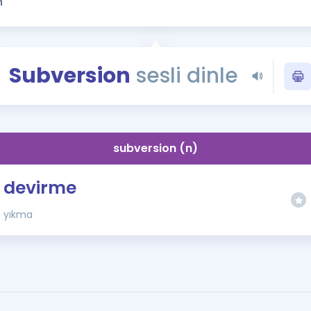
Kampanyalar
Eğitim ve Kitaplar
Blog
Subversion
sesli dinle
YDS - YÖKDİL Tüm S
İngilizce Gram
İngilizce Gramer
subversion (n)
devirme
yıkma