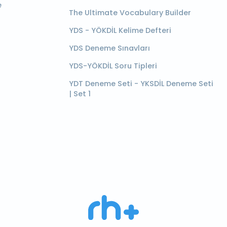
e
The Ultimate Vocabulary Builder
YDS - YÖKDİL Kelime Defteri
YDS Deneme Sınavları
YDS-YÖKDİL Soru Tipleri
YDT Deneme Seti - YKSDİL Deneme Seti
| Set 1