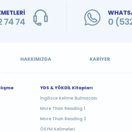
ZMETLERİ
WHATSA
 74 74
0 (53
HAKKIMIZDA
KARIYER
alışma
YDS & YÖKDİL Kitapları
İngilizce Kelime Bulmacası
More Than Reading 1
More Than Reading 2
ÖSYM Kelimeleri