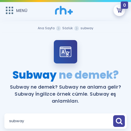
0
MENÜ
MENÜ
Üye Girişi
Ana Sayfa
Sözlük
subway
Online Dersler
Sepetin Şu An Boş.
Çalışma Paketleri
Remzi Hoca ile seni sınava hazırlayacak onlarca eğitim seni
bekliyor!
Kitaplar ve Kaynaklar
GİRİŞ YAP
Subway
ne demek?
Katılımcı Görüşleri
Şifremi Hatırlamıyorum
Subway ne demek? Subway ne anlama gelir?
Subway İngilizce örnek cümle. Subway eş
ÜYE DEĞİLİM
Faydalı Araçlar
anlamlıları.
Ücretsiz Kaynaklar
Blog
İngilizce Gramer
Hakkımızda
Kariyer
Sözlük
Soru & Cevap
İletişim