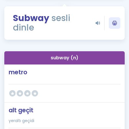
Puan Hesaplama
Subway
sesli
Rehberlik Aracı
dinle
ÖSYM Sınav Takvimi
Kampanyalar
Blog
subway (n)
İngilizce Gramer
metro
alt geçit
yeraltı geçidi