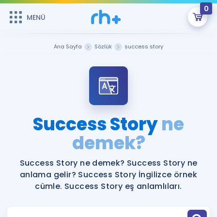
0
MENÜ
MENÜ
Üye Girişi
Ana Sayfa
Sözlük
success story
Online Dersler
Sepetin Şu An Boş.
Çalışma Paketleri
Remzi Hoca ile seni sınava hazırlayacak onlarca eğitim seni
bekliyor!
Kitaplar ve Kaynaklar
GİRİŞ YAP
Success Story
ne
Katılımcı Görüşleri
demek?
Şifremi Hatırlamıyorum
ÜYE DEĞİLİM
Faydalı Araçlar
Success Story ne demek? Success Story ne
anlama gelir? Success Story İngilizce örnek
Ücretsiz Kaynaklar
Blog
İngilizce Gramer
cümle. Success Story eş anlamlıları.
Hakkımızda
Kariyer
Sözlük
Soru & Cevap
İletişim