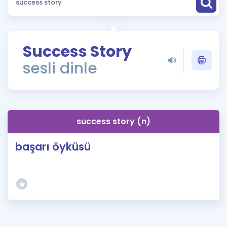
Puan Hesaplama
Rehberlik Aracı
Success Story
ÖSYM Sınav Takvimi
sesli dinle
Kampanyalar
Blog
success story (n)
İngilizce Gramer
başarı öyküsü