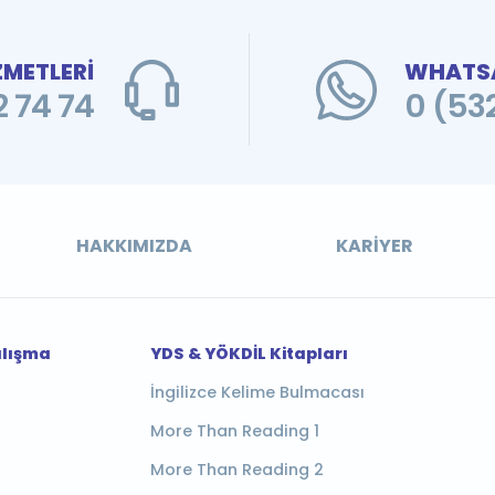
ZMETLERİ
WHATSA
 74 74
0 (53
HAKKIMIZDA
KARIYER
alışma
YDS & YÖKDİL Kitapları
İngilizce Kelime Bulmacası
More Than Reading 1
More Than Reading 2