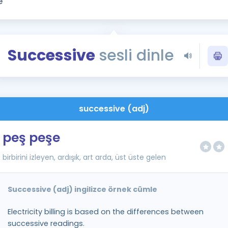
Kampanyalar
Eğitim ve Kitaplar
Blog
Successive
sesli dinle
YDS - YÖKDİL Tüm S
İngilizce Gram
İngilizce Gramer
successive (adj)
peş peşe
birbirini izleyen, ardışık, art arda, üst üste gelen
Successive (adj) ingilizce örnek cümle
Electricity billing is based on the differences between
successive readings.