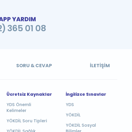
PP YARDIM
2) 365 01 08
SORU & CEVAP
İLETIŞIM
Ücretsiz Kaynaklar
İngilizce Sınavlar
YDS Önemli
YDS
Kelimeler
YÖKDİL
YÖKDİL Soru Tipleri
YÖKDİL Sosyal
YÖKDİL Sağlık
Bilimler