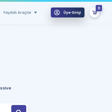
0
Faydalı Araçlar
Üye Girişi
klar
n Ücretsiz Kaynaklar
 için Özel Sözlük
Sepetin Şu An Boş.
ma
uan Hesaplama Aracı
i Hoca ile seni sınava hazırlayacak onlarca eğitim seni bekliyor!
Şifremi Hatırlamıyorum
GİRİŞ YAP
ssive
azırlananlar için Öneriler
kvimi
ÜYE DEĞİLİM
arı Tek Takvimde