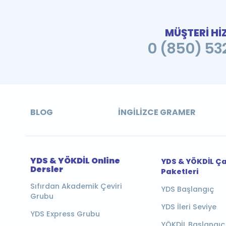
MÜŞTERİ Hİ
0 (850) 532
BLOG
İNGILIZCE GRAMER
YDS & YÖKDİL Online
YDS & YÖKDİL Ç
Dersler
Paketleri
Sıfırdan Akademik Çeviri
YDS Başlangıç
Grubu
YDS İleri Seviye
YDS Express Grubu
YÖKDİL Başlangıç