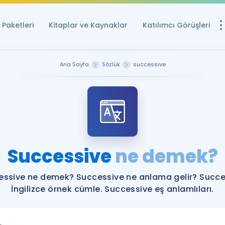
Paketleri
Kitaplar ve Kaynaklar
Katılımcı Görüşleri
Ücretsiz Kayna
Ana Sayfa
Sözlük
successive
YDS ve YÖKDİL içi
Sözlük
İngilizce Sınavları
Puan Hesapla
Successive
ne demek?
YDS ve YÖKDİL P
Remz
Rehberlik Aracı
essive ne demek? Successive ne anlama gelir? Succe
YDS ve YÖKDİL'e H
İngilizce örnek cümle. Successive eş anlamlıları.
ÖSYM Sınav Ta
Tüm ÖSYM Sınavl