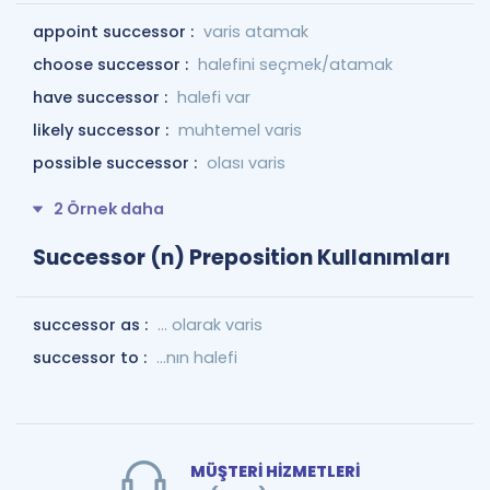
appoint successor :
varis atamak
choose successor :
halefini seçmek/atamak
have successor :
halefi var
likely successor :
muhtemel varis
possible successor :
olası varis
2 Örnek daha
Successor (n) Preposition Kullanımları
successor as :
... olarak varis
successor to :
...nın halefi
MÜŞTERİ HİZMETLERİ