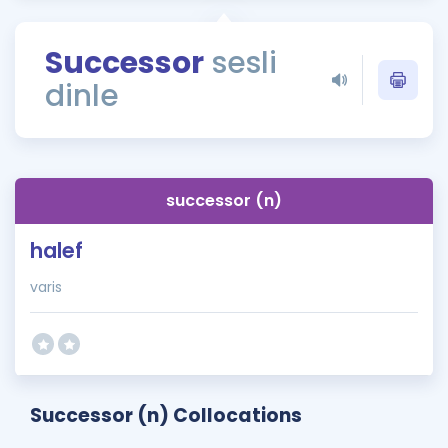
Puan Hesaplama
Successor
sesli
Rehberlik Aracı
dinle
ÖSYM Sınav Takvimi
Kampanyalar
Blog
successor (n)
İngilizce Gramer
halef
varis
Successor (n) Collocations