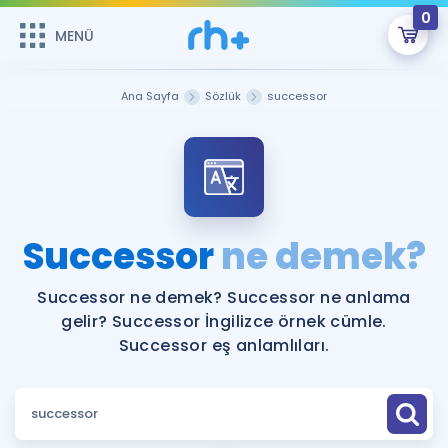
0
MENÜ
MENÜ
Üye Girişi
Ana Sayfa
Sözlük
successor
Online Dersler
Sepetin Şu An Boş.
Çalışma Paketleri
Remzi Hoca ile seni sınava hazırlayacak onlarca eğitim seni
bekliyor!
Kitaplar ve Kaynaklar
GİRİŞ YAP
Successor
ne demek?
Katılımcı Görüşleri
Şifremi Hatırlamıyorum
Successor ne demek? Successor ne anlama
gelir? Successor İngilizce örnek cümle.
ÜYE DEĞİLİM
Faydalı Araçlar
Successor eş anlamlıları.
Ücretsiz Kaynaklar
Blog
İngilizce Gramer
Hakkımızda
Kariyer
Sözlük
Soru & Cevap
İletişim