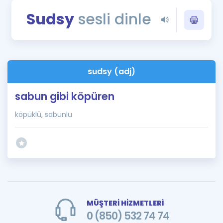
Puan Hesaplama
Sudsy
sesli dinle
Rehberlik Aracı
ÖSYM Sınav Takvimi
sudsy (adj)
Kampanyalar
sabun gibi köpüren
Blog
köpüklü, sabunlu
İngilizce Gramer
MÜŞTERİ HİZMETLERİ
0 (850) 532 74 74