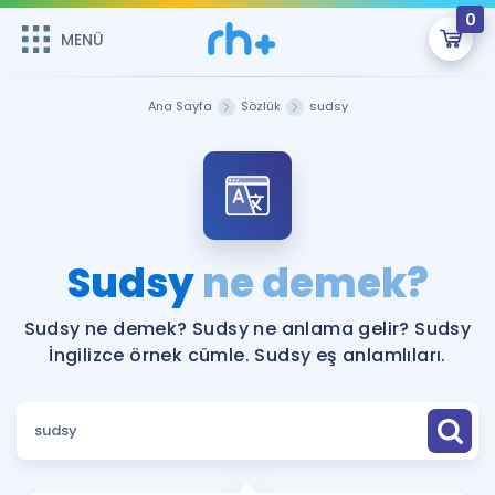
0
MENÜ
MENÜ
Üye Girişi
Ana Sayfa
Sözlük
sudsy
Online Dersler
Sepetin Şu An Boş.
Çalışma Paketleri
Remzi Hoca ile seni sınava hazırlayacak onlarca eğitim seni
bekliyor!
Kitaplar ve Kaynaklar
GİRİŞ YAP
Sudsy
ne demek?
Katılımcı Görüşleri
Şifremi Hatırlamıyorum
Sudsy ne demek? Sudsy ne anlama gelir? Sudsy
İngilizce örnek cümle. Sudsy eş anlamlıları.
ÜYE DEĞİLİM
Faydalı Araçlar
Ücretsiz Kaynaklar
Blog
İngilizce Gramer
Hakkımızda
Kariyer
Sözlük
Soru & Cevap
İletişim