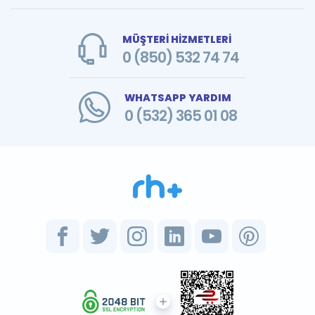
MÜŞTERİ HİZMETLERİ
0 (850) 532 74 74
WHATSAPP YARDIM
0 (532) 365 01 08