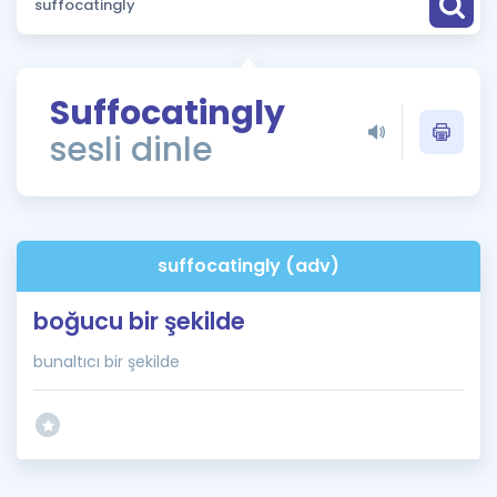
Puan Hesaplama
Rehberlik Aracı
Suffocatingly
ÖSYM Sınav Takvimi
sesli dinle
Kampanyalar
Blog
suffocatingly (adv)
İngilizce Gramer
boğucu bir şekilde
bunaltıcı bir şekilde