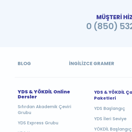
MÜŞTERİ Hİ
0 (850) 532
BLOG
İNGILIZCE GRAMER
YDS & YÖKDİL Online
YDS & YÖKDİL Ç
Dersler
Paketleri
Sıfırdan Akademik Çeviri
YDS Başlangıç
Grubu
YDS İleri Seviye
YDS Express Grubu
YÖKDİL Başlangıç