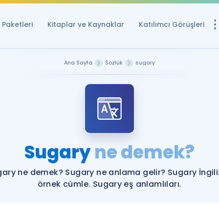
Paketleri
Kitaplar ve Kaynaklar
Katılımcı Görüşleri
Ücretsiz Kayna
Ana Sayfa
Sözlük
sugary
YDS ve YÖKDİL içi
Sözlük
İngilizce Sınavları
Puan Hesapla
Sugary
ne demek?
YDS ve YÖKDİL P
Remz
Rehberlik Aracı
ary ne demek? Sugary ne anlama gelir? Sugary İngil
YDS ve YÖKDİL'e H
örnek cümle. Sugary eş anlamlıları.
ÖSYM Sınav Ta
Tüm ÖSYM Sınavl