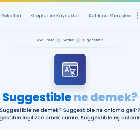
Paketleri
Kitaplar ve Kaynaklar
Katılımcı Görüşleri
Ücretsiz Kayna
Ana Sayfa
Sözlük
suggestible
YDS ve YÖKDİL içi
Sözlük
İngilizce Sınavları
Puan Hesapla
Suggestible
ne demek?
YDS ve YÖKDİL P
Remz
Rehberlik Aracı
Suggestible ne demek? Suggestible ne anlama gelir
YDS ve YÖKDİL'e H
estible İngilizce örnek cümle. Suggestible eş anlamlı
ÖSYM Sınav Ta
Tüm ÖSYM Sınavl