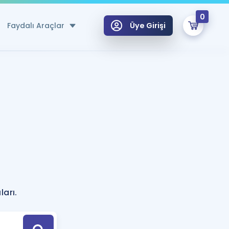
0
Faydalı Araçlar
Üye Girişi
klar
n Ücretsiz Kaynaklar
 için Özel Sözlük
Sepetin Şu An Boş.
ma
uan Hesaplama Aracı
i Hoca ile seni sınava hazırlayacak onlarca eğitim seni bekliyor!
Şifremi Hatırlamıyorum
GİRİŞ YAP
?
azırlananlar için Öneriler
ları.
kvimi
ÜYE DEĞİLİM
arı Tek Takvimde