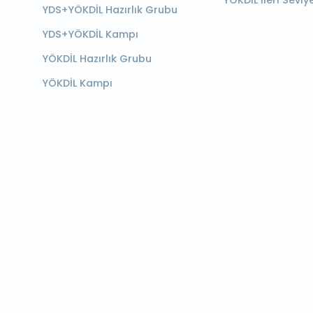
YÖKDİL İleri Seviy
YDS+YÖKDİL Hazırlık Grubu
YDS+YÖKDİL Kampı
YÖKDİL Hazırlık Grubu
YÖKDİL Kampı