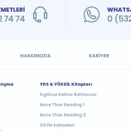
ZMETLERİ
WHATSA
 74 74
0 (53
HAKKIMIZDA
KARIYER
alışma
YDS & YÖKDİL Kitapları
İngilizce Kelime Bulmacası
More Than Reading 1
More Than Reading 2
ÖSYM Kelimeleri