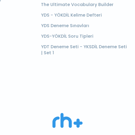
e
The Ultimate Vocabulary Builder
YDS - YÖKDİL Kelime Defteri
YDS Deneme Sınavları
YDS-YÖKDİL Soru Tipleri
YDT Deneme Seti - YKSDİL Deneme Seti
| Set 1