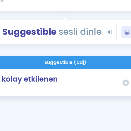
Kampanyalar
Eğitim ve Kitaplar
Blog
Suggestible
sesli dinle
YDS - YÖKDİL Tüm S
İngilizce Gram
İngilizce Gramer
suggestible (adj)
kolay etkilenen