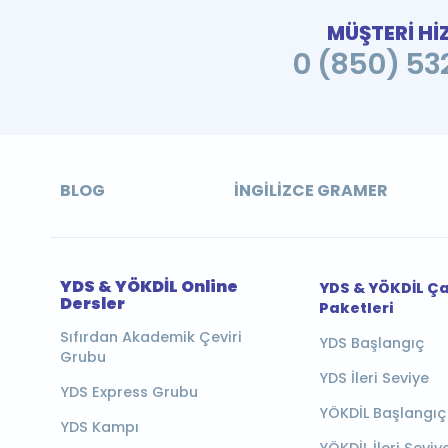
MÜŞTERİ Hİ
0 (850) 532
BLOG
İNGILIZCE GRAMER
YDS & YÖKDİL Online
YDS & YÖKDİL Ç
Dersler
Paketleri
Sıfırdan Akademik Çeviri
YDS Başlangıç
Grubu
YDS İleri Seviye
YDS Express Grubu
YÖKDİL Başlangıç
YDS Kampı