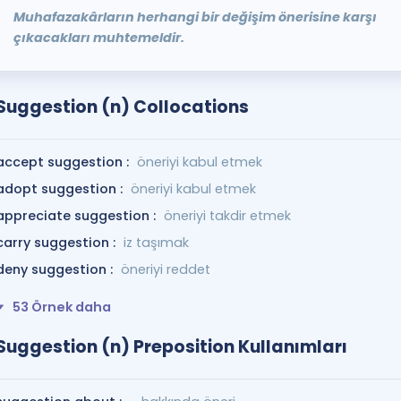
Muhafazakârların herhangi bir değişim önerisine karşı
çıkacakları muhtemeldir.
Suggestion (n) Collocations
accept suggestion :
öneriyi kabul etmek
adopt suggestion :
öneriyi kabul etmek
appreciate suggestion :
öneriyi takdir etmek
carry suggestion :
iz taşımak
deny suggestion :
öneriyi reddet
53 Örnek daha
Suggestion (n) Preposition Kullanımları