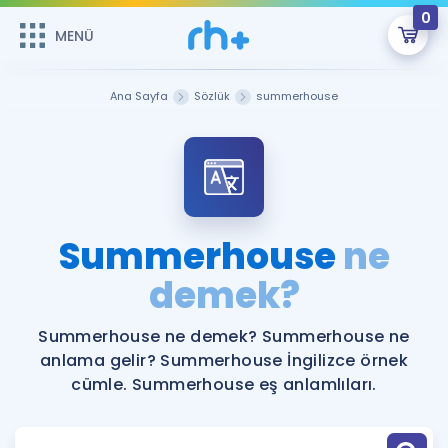
0
MENÜ
MENÜ
Üye Girişi
Ana Sayfa
Sözlük
summerhouse
Online Dersler
Sepetin Şu An Boş.
Çalışma Paketleri
Remzi Hoca ile seni sınava hazırlayacak onlarca eğitim seni
bekliyor!
Kitaplar ve Kaynaklar
GİRİŞ YAP
Summerhouse
ne
Katılımcı Görüşleri
demek?
Şifremi Hatırlamıyorum
ÜYE DEĞİLİM
Faydalı Araçlar
Summerhouse ne demek? Summerhouse ne
anlama gelir? Summerhouse İngilizce örnek
Ücretsiz Kaynaklar
Blog
İngilizce Gramer
cümle. Summerhouse eş anlamlıları.
Hakkımızda
Kariyer
Sözlük
Soru & Cevap
İletişim