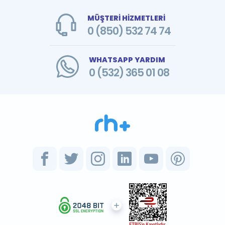
MÜŞTERİ HİZMETLERİ
0 (850) 532 74 74
WHATSAPP YARDIM
0 (532) 365 01 08