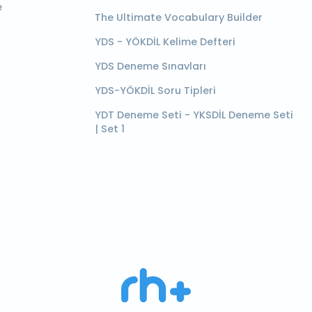
e
The Ultimate Vocabulary Builder
YDS - YÖKDİL Kelime Defteri
YDS Deneme Sınavları
YDS-YÖKDİL Soru Tipleri
YDT Deneme Seti - YKSDİL Deneme Seti
| Set 1