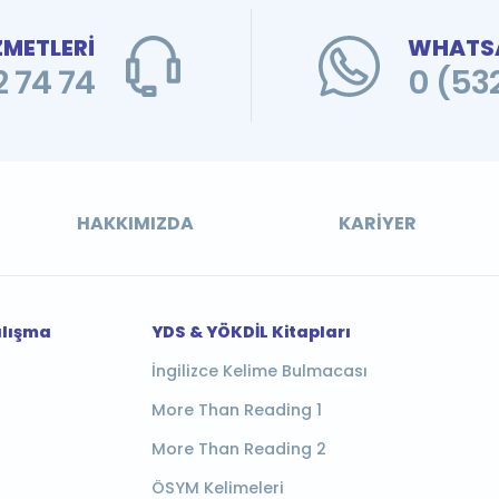
ZMETLERİ
WHATSA
 74 74
0 (53
HAKKIMIZDA
KARIYER
alışma
YDS & YÖKDİL Kitapları
İngilizce Kelime Bulmacası
More Than Reading 1
More Than Reading 2
ÖSYM Kelimeleri