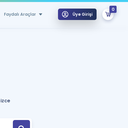
0
Faydalı Araçlar
Üye Girişi
klar
n Ücretsiz Kaynaklar
 için Özel Sözlük
Sepetin Şu An Boş.
ma
uan Hesaplama Aracı
i Hoca ile seni sınava hazırlayacak onlarca eğitim seni bekliyor!
Şifremi Hatırlamıyorum
GİRİŞ YAP
lizce
azırlananlar için Öneriler
kvimi
ÜYE DEĞİLİM
arı Tek Takvimde