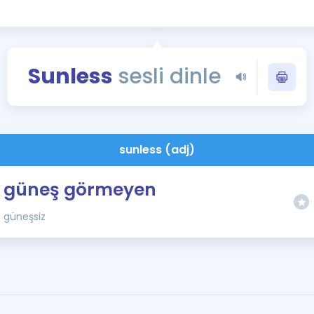
Kampanyalar
Eğitim ve Kitaplar
Blog
Sunless
sesli dinle
YDS - YÖKDİL Tüm S
İngilizce Gram
İngilizce Gramer
sunless (adj)
güneş görmeyen
güneşsiz