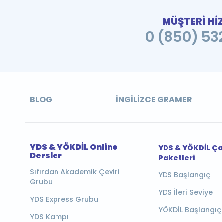
MÜŞTERİ Hİ
0 (850) 532
BLOG
İNGILIZCE GRAMER
YDS & YÖKDİL Online
YDS & YÖKDİL Ç
Dersler
Paketleri
Sıfırdan Akademik Çeviri
YDS Başlangıç
Grubu
YDS İleri Seviye
YDS Express Grubu
YÖKDİL Başlangıç
YDS Kampı