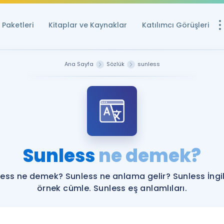
Paketleri
Kitaplar ve Kaynaklar
Katılımcı Görüşleri
Ücretsiz Kayna
Ana Sayfa
Sözlük
sunless
YDS ve YÖKDİL içi
Sözlük
İngilizce Sınavları
Puan Hesapla
Sunless
ne demek?
YDS ve YÖKDİL P
Remz
Rehberlik Aracı
ess ne demek? Sunless ne anlama gelir? Sunless İngi
YDS ve YÖKDİL'e H
örnek cümle. Sunless eş anlamlıları.
ÖSYM Sınav Ta
Tüm ÖSYM Sınavl