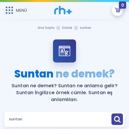
0
MENÜ
MENÜ
Üye Girişi
Ana Sayfa
Sözlük
suntan
Online Dersler
Sepetin Şu An Boş.
Çalışma Paketleri
Remzi Hoca ile seni sınava hazırlayacak onlarca eğitim seni
bekliyor!
Kitaplar ve Kaynaklar
GİRİŞ YAP
Suntan
ne demek?
Katılımcı Görüşleri
Şifremi Hatırlamıyorum
Suntan ne demek? Suntan ne anlama gelir?
Suntan İngilizce örnek cümle. Suntan eş
ÜYE DEĞİLİM
Faydalı Araçlar
anlamlıları.
Ücretsiz Kaynaklar
Blog
İngilizce Gramer
Hakkımızda
Kariyer
Sözlük
Soru & Cevap
İletişim