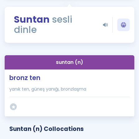
Puan Hesaplama
Suntan
sesli
Rehberlik Aracı
dinle
ÖSYM Sınav Takvimi
Kampanyalar
Blog
suntan (n)
İngilizce Gramer
bronz ten
yanık ten, güneş yanığı, bronzlaşma
Suntan (n) Collocations