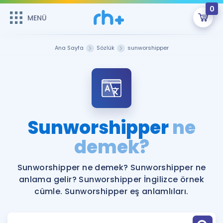
0
MENÜ
MENÜ
Üye Girişi
Ana Sayfa
Sözlük
sunworshipper
Online Dersler
Sepetin Şu An Boş.
Çalışma Paketleri
Remzi Hoca ile seni sınava hazırlayacak onlarca eğitim seni
bekliyor!
Kitaplar ve Kaynaklar
GİRİŞ YAP
Sunworshipper
ne
Katılımcı Görüşleri
demek?
Şifremi Hatırlamıyorum
ÜYE DEĞİLİM
Faydalı Araçlar
Sunworshipper ne demek? Sunworshipper ne
anlama gelir? Sunworshipper İngilizce örnek
Ücretsiz Kaynaklar
Blog
İngilizce Gramer
cümle. Sunworshipper eş anlamlıları.
Hakkımızda
Kariyer
Sözlük
Soru & Cevap
İletişim