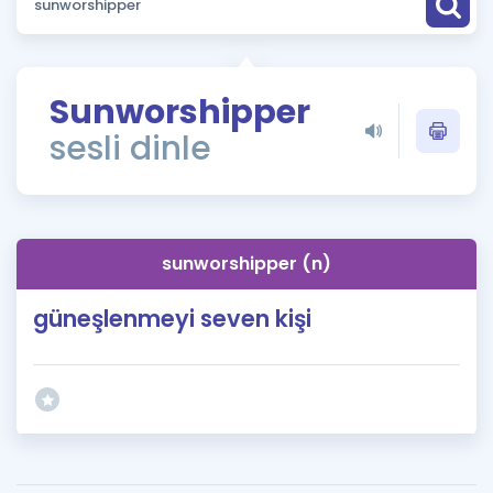
Puan Hesaplama
Rehberlik Aracı
Sunworshipper
ÖSYM Sınav Takvimi
sesli dinle
Kampanyalar
Blog
sunworshipper (n)
İngilizce Gramer
güneşlenmeyi seven kişi