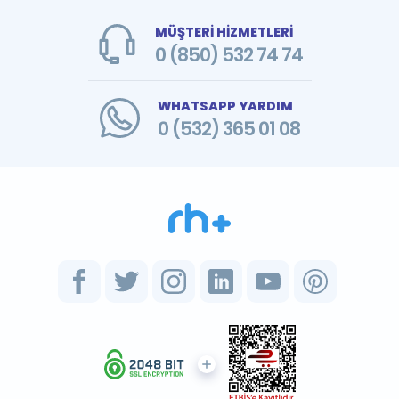
MÜŞTERİ HİZMETLERİ
0 (850) 532 74 74
WHATSAPP YARDIM
0 (532) 365 01 08