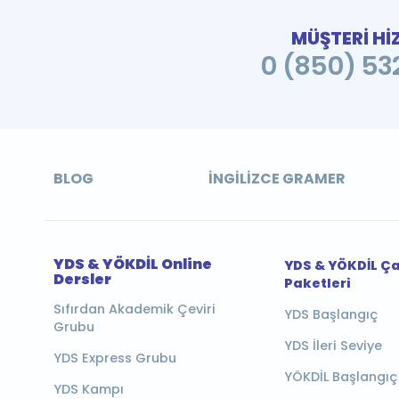
MÜŞTERİ Hİ
0 (850) 532
BLOG
İNGILIZCE GRAMER
YDS & YÖKDİL Online
YDS & YÖKDİL Ç
Dersler
Paketleri
Sıfırdan Akademik Çeviri
YDS Başlangıç
Grubu
YDS İleri Seviye
YDS Express Grubu
YÖKDİL Başlangıç
YDS Kampı