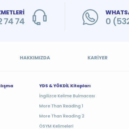
ZMETLERİ
WHATSA
 74 74
0 (53
HAKKIMIZDA
KARIYER
alışma
YDS & YÖKDİL Kitapları
İngilizce Kelime Bulmacası
More Than Reading 1
More Than Reading 2
ÖSYM Kelimeleri