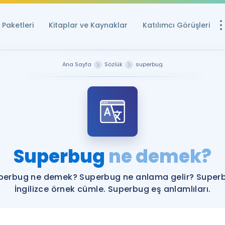
Paketleri
Kitaplar ve Kaynaklar
Katılımcı Görüşleri
Ücretsiz Kayna
Ana Sayfa
Sözlük
superbug
YDS ve YÖKDİL içi
Sözlük
İngilizce Sınavları
Puan Hesapla
Superbug
ne demek?
YDS ve YÖKDİL P
Remz
Rehberlik Aracı
perbug ne demek? Superbug ne anlama gelir? Super
YDS ve YÖKDİL'e H
İngilizce örnek cümle. Superbug eş anlamlıları.
ÖSYM Sınav Ta
Tüm ÖSYM Sınavl