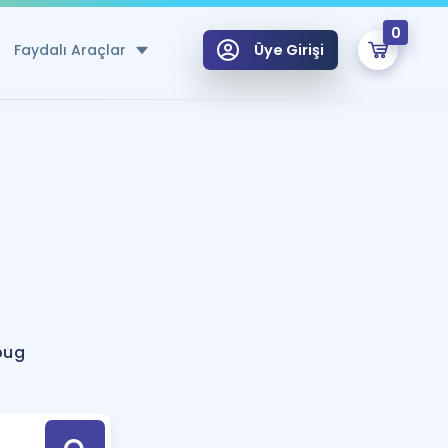
0
Faydalı Araçlar
Üye Girişi
klar
n Ücretsiz Kaynaklar
 için Özel Sözlük
Sepetin Şu An Boş.
ma
uan Hesaplama Aracı
i Hoca ile seni sınava hazırlayacak onlarca eğitim seni bekliyor!
Şifremi Hatırlamıyorum
GİRİŞ YAP
bug
azırlananlar için Öneriler
kvimi
ÜYE DEĞİLİM
arı Tek Takvimde