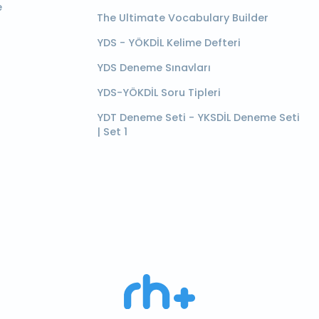
e
The Ultimate Vocabulary Builder
YDS - YÖKDİL Kelime Defteri
YDS Deneme Sınavları
YDS-YÖKDİL Soru Tipleri
YDT Deneme Seti - YKSDİL Deneme Seti
| Set 1