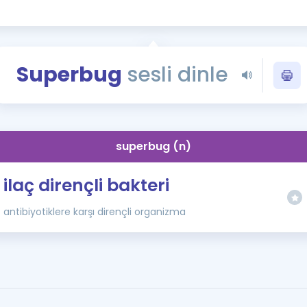
Kampanyalar
Eğitim ve Kitaplar
Blog
Superbug
sesli dinle
YDS - YÖKDİL Tüm S
İngilizce Gram
İngilizce Gramer
superbug (n)
ilaç dirençli bakteri
antibiyotiklere karşı dirençli organizma