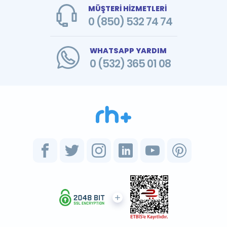
MÜŞTERİ HİZMETLERİ
0 (850) 532 74 74
WHATSAPP YARDIM
0 (532) 365 01 08