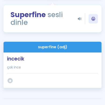
Puan Hesaplama
Superfine
sesli
Rehberlik Aracı
dinle
ÖSYM Sınav Takvimi
Kampanyalar
Blog
superfine (adj)
İngilizce Gramer
incecik
çok ince